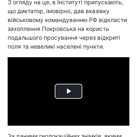
З огляду на це, в Інституті припускають,
що диктатор, імовірно, дав вказівку
військовому командуванню РФ відкласти
захоплення Покровська на користь
подальшого просування через відкриті
поля та невеликі населені пункти.
Play
Video
За даними геолокаційних знімків, якими