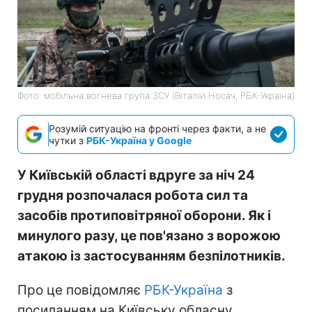
Фото: мобільна вогнева група ЗСУ (Віталій Носач, РБК-Україна)
Розумій ситуацію на фронті через факти, а не
чутки з
РБК-Україна у Google
У Київській області вдруге за ніч 24
грудня розпочалася робота сил та
засобів протиповітряної оборони. Як і
минулого разу, це пов'язано з ворожою
атакою із застосуванням безпілотників.
Про це повідомляє
РБК-Україна
з
посиланням на Київську обласну