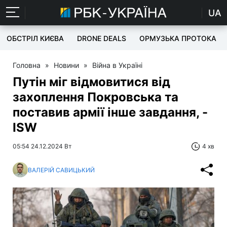
UA
ОБСТРІЛ КИЄВА
DRONE DEALS
ОРМУЗЬКА ПРОТОКА
Головна
»
Новини
»
Війна в Україні
Путін міг відмовитися від
захоплення Покровська та
поставив армії інше завдання, -
ISW
05:54 24.12.2024 Вт
4 хв
ВАЛЕРІЙ САВИЦЬКИЙ