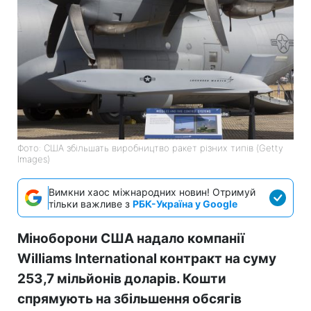
Фото: США збільшать виробництво ракет різних типів (Getty
Images)
Вимкни хаос міжнародних новин! Отримуй
тільки важливе з
РБК-Україна у Google
Міноборони США надало компанії
Williams International контракт на суму
253,7 мільйонів доларів. Кошти
спрямують на збільшення обсягів