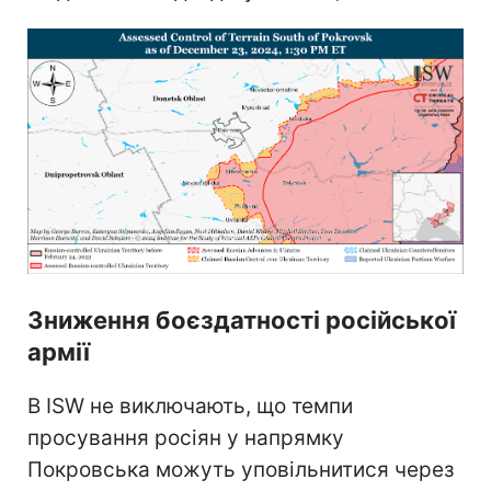
Зниження боєздатності російської
армії
В ISW не виключають, що темпи
просування росіян у напрямку
Покровська можуть уповільнитися через