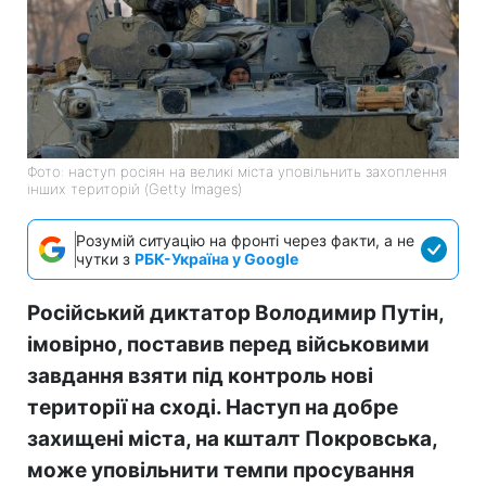
Фото: наступ росіян на великі міста уповільнить захоплення
інших територій (Getty Images)
Розумій ситуацію на фронті через факти, а не
чутки з
РБК-Україна у Google
Російський диктатор Володимир Путін,
імовірно, поставив перед військовими
завдання взяти під контроль нові
території на сході. Наступ на добре
захищені міста, на кшталт Покровська,
може уповільнити темпи просування