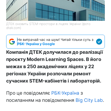
ДТЕК оновить STEM-простори в ліцеях України (фото:
dtek.com)
Не витрачай час на шум! Читай тільки суть з
РБК-Україна у Google
Компанія ДТЕК долучилася до реалізації
проєкту Modern Learning Spaces. В його
межах в 250 академічних ліцеях у 22
регіонах України розпочали ремонт
сучасних STEM-кабінетів і лабораторій.
Про це повідомляє
РБК-Україна
з
посиланням на повідомлення
Big City Lab
.