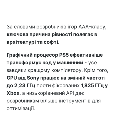
За словами розробників ігор AAA-класу,
ключова причина рівності полягає в
архітектурі та софті
.
Графічний процесор PS5 ефективніше
трансформує код у машинний
- усе
завдяки кращому компілятору. Крім того,
GPU від Sony працює на змінній частоті
до 2,23 ГГц
проти фіксованих
1,825 ГГц у
Xbox
, а низькорівневий API дає
розробникам більше інструментів для
оптимізації.