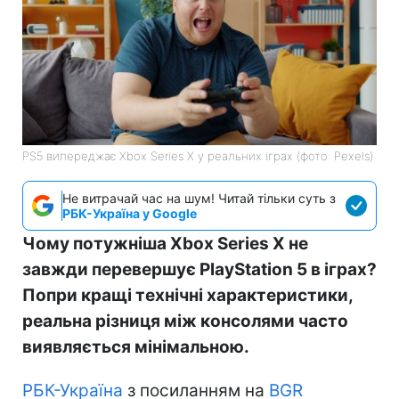
PS5 випереджає Xbox Series X у реальних іграх (фото: Pexels)
Не витрачай час на шум! Читай тільки суть з
РБК-Україна у Google
Чому потужніша Xbox Series X не
завжди перевершує PlayStation 5 в іграх?
Попри кращі технічні характеристики,
реальна різниця між консолями часто
виявляється мінімальною.
РБК-Україна
з посиланням на
BGR