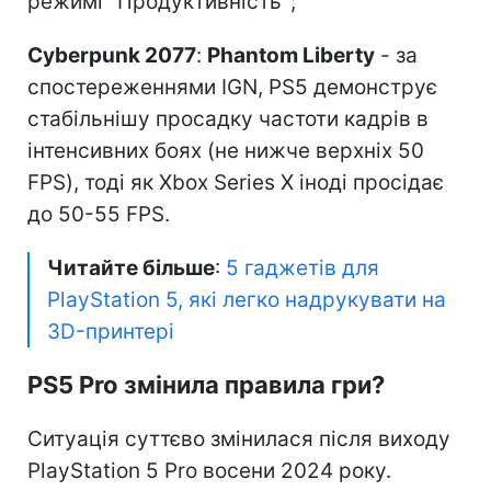
режимі "Продуктивність";
Cyberpunk 2077
:
Phantom Liberty
- за
спостереженнями IGN, PS5 демонструє
стабільнішу просадку частоти кадрів в
інтенсивних боях (не нижче верхніх 50
FPS), тоді як Xbox Series X іноді просідає
до 50-55 FPS.
Читайте більше
:
5 гаджетів для
PlayStation 5, які легко надрукувати на
3D-принтері
PS5 Pro змінила правила гри?
Ситуація суттєво змінилася після виходу
PlayStation 5 Pro восени 2024 року.