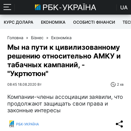
UA
КУРС ДОЛАРА
ЕКОНОМІКА
ОСОБИСТІ ФІНАНСИ
TEC
Головна
»
Бізнес
»
Економіка
Мы на пути к цивилизованному
решению относительно АМКУ и
табачных кампаний, -
"Укртютюн"
08:45 18.08.2020 Вт
2 хв
Компании-члены ассоциации заявили, что
продолжают защищать свои права и
законные интересы
РБК-УКРАЇНА