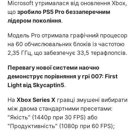
Microsoft утрималася від оновлення Xbox,
що
зробило PS5 Pro беззаперечним
лідером покоління
.
Модель Pro отримала графічний процесор
на 60 обчислювальних блоків із частотою
2,35 ГГц, що забезпечує 33,5 терафлопсів.
Перевагу нової системи наочно
демонструє порівняння у грі 007: First
Light від Skycaptin5
.
На
Xbox Series X
гравці змушені вибирати
між двома стандартними пресетами:
"Якість" (1440p при 30 FPS) або
"Продуктивність" (1080p при 60 FPS);