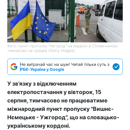
Фото: пункт пропуску "Ужгород" на кордоні зі Словаччиною
тимчасово не працює (Getty Images)
Не витрачай час на шум! Читай тільки суть з
РБК-Україна у Google
У зв’язку з відключенням
електропостачання у вівторок, 15
серпня, тимчасово не працюватиме
міжнародний пункт пропуску "Вишнє-
Нємецьке - Ужгород", що на словацько-
українському кордоні.