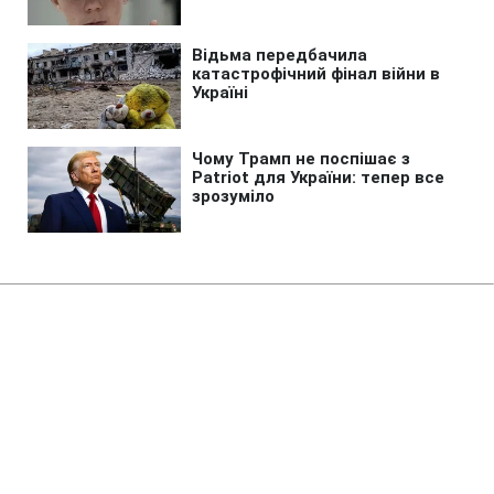
Головна
»
Життя
»
Суспільство
Студентам можуть скасувати
пенсію по втраті годувальника:
які є 4 причини
06:30 09.08.2026 Нд
2 хв