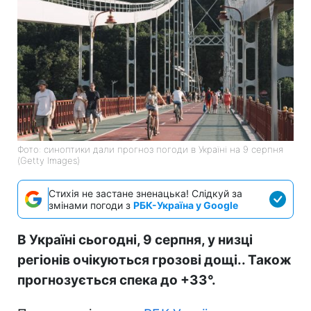
Фото: синоптики дали прогноз погоди в Україні на 9 серпня
(Getty Images)
Стихія не застане зненацька! Слідкуй за
змінами погоди з
РБК-Україна у Google
В Україні сьогодні, 9 серпня, у низці
регіонів очікуються грозові дощі.. Також
прогнозується спека до +33°.