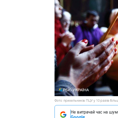
Фото: прихильників ПЦУ у 10 разів біль
Не витрачай час на шум!
Google