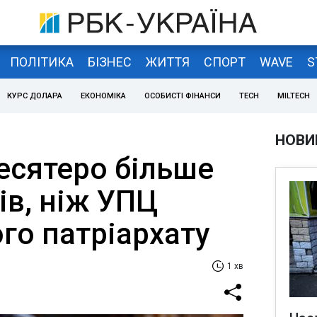
ПОЛІТИКА
БІЗНЕС
ЖИТТЯ
СПОРТ
WAVE
S
КУРС ДОЛАРА
ЕКОНОМІКА
ОСОБИСТІ ФІНАНСИ
TECH
MILTECH
НОВИ
есятеро більше
ів, ніж УПЦ
го патріархату
1 хв