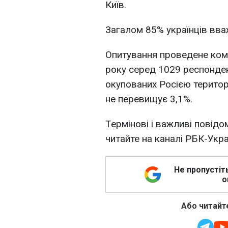
Київ.
Загалом 85% українців вва
Опитування проведене комп
року серед 1029 респонден
окупованих Росією територ
не перевищує 3,1%.
Термінові і важливі повідо
читайте на каналі РБК-Укр
Не пропустіт
о
Або читайте