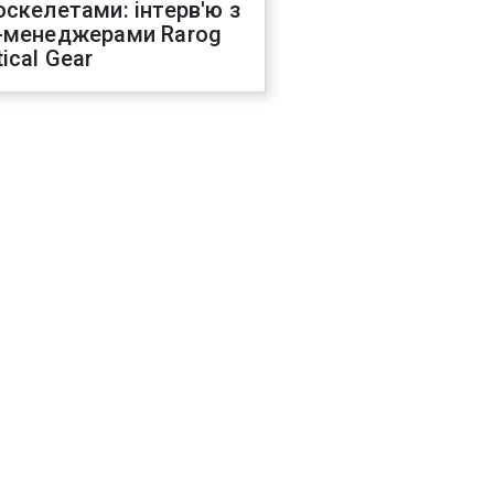
оскелетами: інтерв'ю з
-менеджерами Rarog
ical Gear