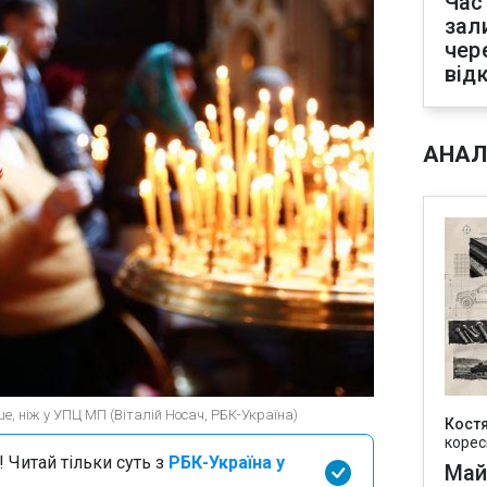
Час
зал
чер
від
АНАЛ
ше, ніж у УПЦ МП (Віталій Носач, РБК-Україна)
Кост
корес
 Читай тільки суть з
РБК-Україна у
Май