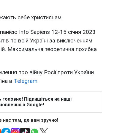
жають себе християнам.
анією Info Sapiens 12-15 січня 2023
тів по всій Україні за виключенням
ій. Максимальна теоретична похибка
млення про війну Росії проти України
аїна в
Telegram
.
ь головне! Підпишіться на наші
новлення в Google!
 нас там, де вам зручно!