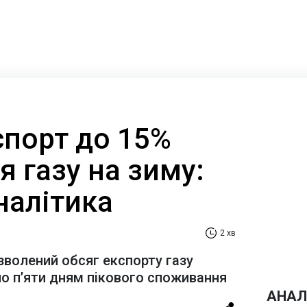
спорт до 15%
 газу на зиму:
налітика
2 хв
зволений обсяг експорту газу
о п’яти дням пікового споживання
АНАЛ