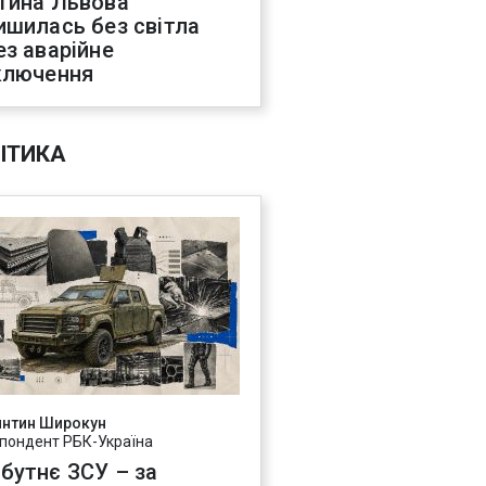
тина Львова
ишилась без світла
ез аварійне
ключення
ІТИКА
янтин Широкун
пондент РБК-Україна
бутнє ЗСУ – за