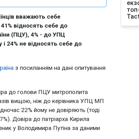
екз
топ
Tact
раїнців вважають себе
 41% відносять себе до
їни (ПЦУ), 4% - до УПЦ
 і 24% не відносять себе до
раїна
з посиланням на дані опитування
віра до голови ПЦУ митрополита
 разів вищою, ніж до керівника УПЦ МП
одночас 22% йому не довіряють (тоді
7%). Довіра до патріарха Кирила
зник у Володимира Путіна за даними