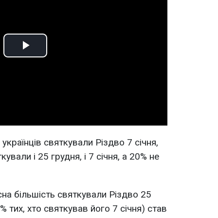
Play
Video
українців святкували Різдво 7 січня,
ували і 25 грудня, і 7 січня, а 20% не
сна більшість святкували Різдво 25
% тих, хто святкував його 7 січня) став