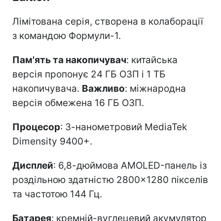
Лімітована серія, створена в колаборації
з командою Формули-1.
Пам'ять та накопичувач
: китайська
версія пропонує 24 ГБ ОЗП і 1 ТБ
накопичувача.
Важливо
: міжнародна
версія обмежена 16 ГБ ОЗП.
Процесор
: 3-нанометровий MediaTek
Dimensity 9400+.
Дисплей
: 6,8-дюймова AMOLED-панель із
роздільною здатністю 2800×1280 пікселів
та частотою 144 Гц.
Батарея
: кремній-вуглецевий акумулятор