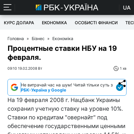
UA
КУРС ДОЛАРА
ЕКОНОМІКА
ОСОБИСТІ ФІНАНСИ
TEC
Головна
»
Бізнес
»
Економіка
Процентные ставки НБУ на 19
февраля.
09:10 19.02.2008 Вт
1 хв
Не витрачай час на шум! Читай тільки суть з
РБК-Україна у Google
На 19 февраля 2008 г. Нацбанк Украины
сохранил учетную ставку на уровне 10%.
Ставки по кредитам "овернайт" под
обеспечение государственными ценными