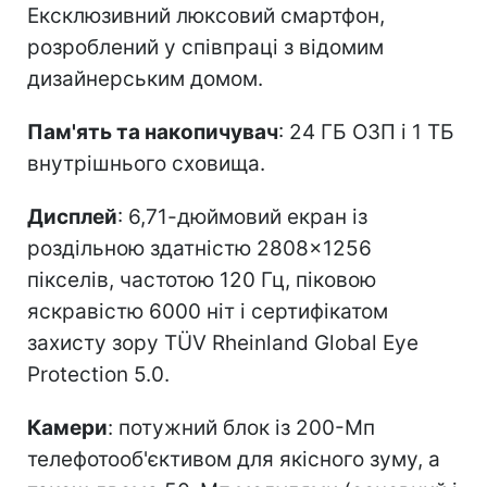
Ексклюзивний люксовий смартфон,
розроблений у співпраці з відомим
дизайнерським домом.
Пам'ять та накопичувач
: 24 ГБ ОЗП і 1 ТБ
внутрішнього сховища.
Дисплей
: 6,71-дюймовий екран із
роздільною здатністю 2808×1256
пікселів, частотою 120 Гц, піковою
яскравістю 6000 ніт і сертифікатом
захисту зору TÜV Rheinland Global Eye
Protection 5.0.
Камери
: потужний блок із 200-Мп
телефотооб'єктивом для якісного зуму, а