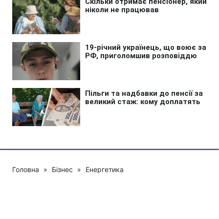
Головна
»
Бізнес
»
Енергетика
Запуск Червоноградської ЦЗФ
під загрозою: нардеп розкрив
деталі конфлікту