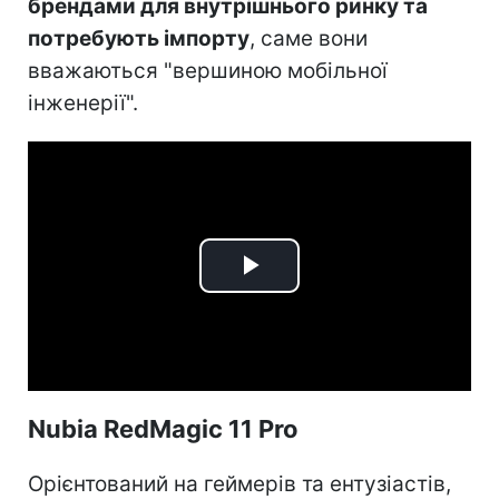
брендами для внутрішнього ринку та
потребують імпорту
, саме вони
вважаються "вершиною мобільної
інженерії".
Play
Video
Nubia RedMagic 11 Pro
Орієнтований на геймерів та ентузіастів,