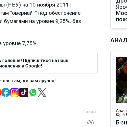
Дро
 (НБУ) на 10 ноября 2011 г.
Яро
там "овернайт" под обеспечение
Мос
по
 бумагами на уровне 9,25%, без
АНАЛ
а уровне 7,75%.
ь головне! Підпишіться на наші
новлення в Google!
 нас там, де вам зручно!
Анаст
Юрій 
Біз