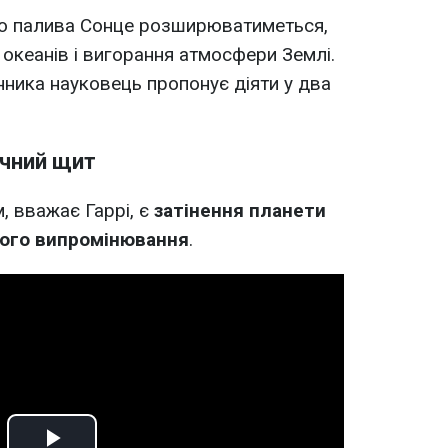
го палива Сонце розширюватиметься,
океанів і вигорання атмосфери Землі.
нника науковець пропонує діяти у два
ячний щит
 вважає Гаррі, є
затінення планети
ного випромінювання
.