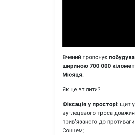
Вчений пропонує
побудува
шириною 700 000 кілометр
Місяця.
Як це втілити?
Фіксація у просторі
: щит 
вуглецевого троса довжино
прив'язаного до противаги
Сонцем;