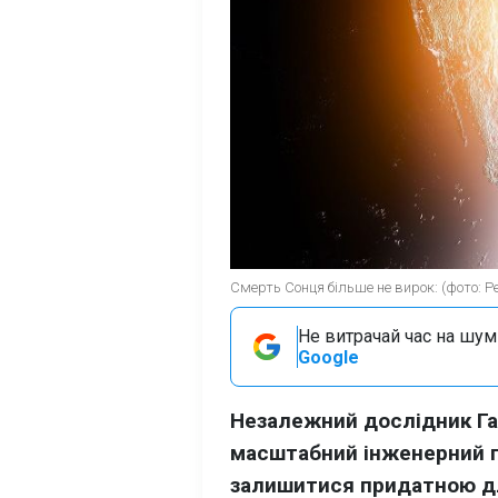
Смерть Сонця більше не вирок: (фото: Pe
Не витрачай час на шум!
Google
Незалежний дослідник Га
масштабний інженерний п
залишитися придатною дл