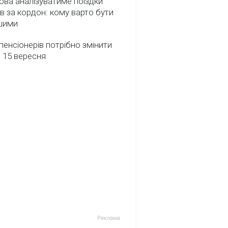
ва аналізуватиме поїздки
ів за кордон: кому варто бути
шими
пенсіонерів потрібно змінити
 15 вересня