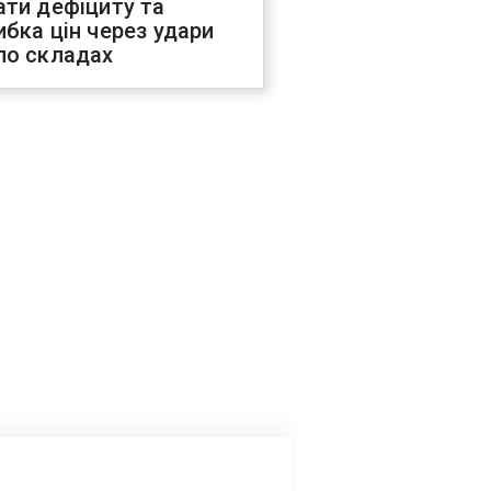
ати дефіциту та
ибка цін через удари
по складах