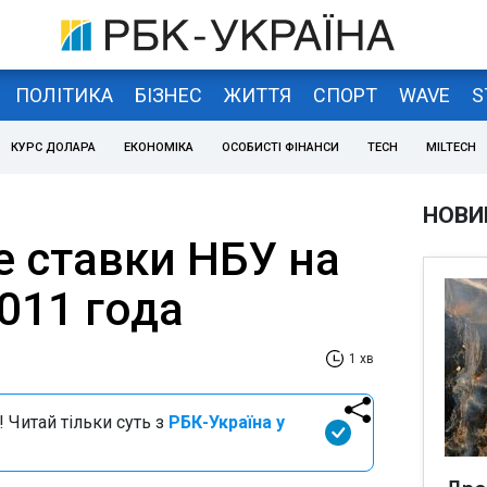
ПОЛІТИКА
БІЗНЕС
ЖИТТЯ
СПОРТ
WAVE
S
КУРС ДОЛАРА
ЕКОНОМІКА
ОСОБИСТІ ФІНАНСИ
TECH
MILTECH
НОВИ
 ставки НБУ на
011 года
1 хв
 Читай тільки суть з
РБК-Україна у