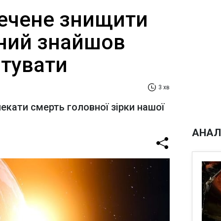
ечене знищити
ний знайшов
ятувати
3 хв
кати смерть головної зірки нашої
АНАЛ