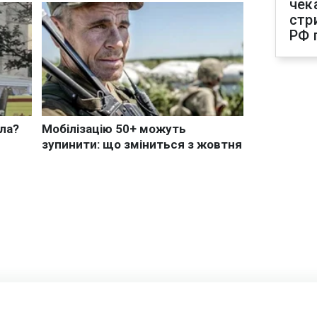
чек
стр
РФ 