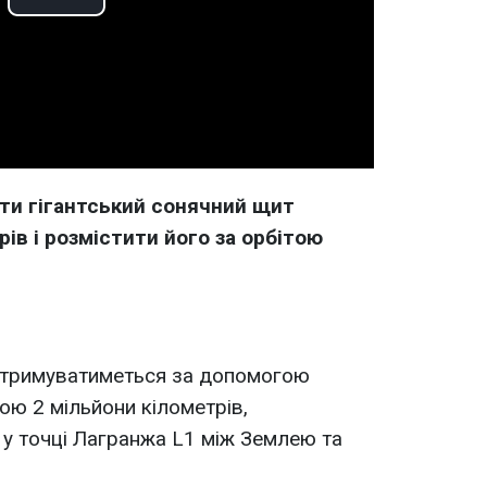
Play
Video
ти гігантський сонячний щит
ів і розмістити його за орбітою
утримуватиметься за допомогою
ю 2 мільйони кілометрів,
 у точці Лагранжа L1 між Землею та