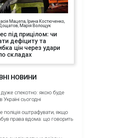
асія Мацепа, Ірина Костюченко,
Дощатов, Марія Волощук
нес під прицілом: чи
ати дефіциту та
ибка цін через удари
по складах
ВНІ НОВИНИ
 дуже спекотно: якою буде
в Україні сьогодні
е поліція оштрафувати, якщо
абув права вдома: що говорить