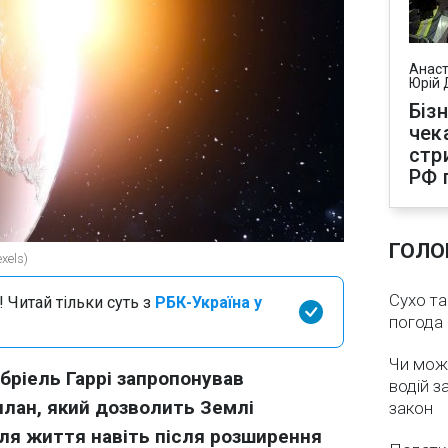
Анаст
Юрій 
Біз
чек
стр
РФ 
ГОЛО
xels)
Сухо та
 Читай тільки суть з
РБК-Україна у
погода 
Чи мож
бріель Гаррі запропонував
водій з
лан, який дозволить Землі
закон
я життя навіть після розширення