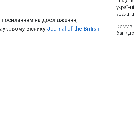
Податко
українц
уважні
 посиланням на дослідження,
Кому з 
науковому віснику
Journal of the British
банк до