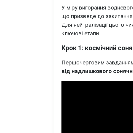
У міру вигорання воднево
що призведе до закипання 
Для нейтралізації цього чи
ключові етапи.
Крок 1: космічний сон
Першочерговим завданням,
від надлишкового соняч