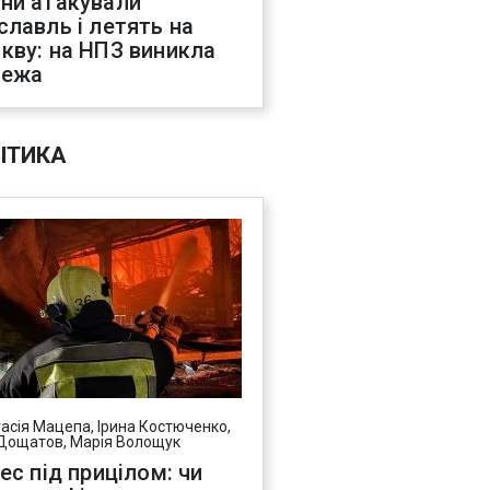
ни атакували
славль і летять на
кву: на НПЗ виникла
жежа
ІТИКА
асія Мацепа, Ірина Костюченко,
Дощатов, Марія Волощук
нес під прицілом: чи