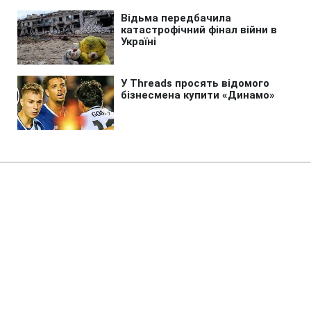
Головна
»
Життя
»
Суспільство
Ярмарки та ремонти у Києві: як
цими вихідними курсуватиме
громадський транспорт
21:42 07.08.2026 Пт
3 хв