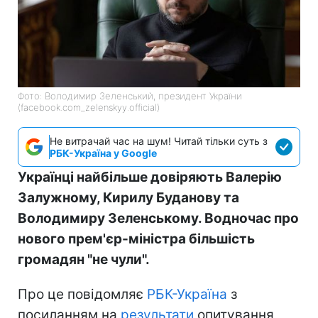
Фото: Володимир Зеленський, президент України
(facebook.com_zelenskyy.official)
Не витрачай час на шум! Читай тільки суть з
РБК-Україна у Google
Українці найбільше довіряють Валерію
Залужному, Кирилу Буданову та
Володимиру Зеленському. Водночас про
нового прем'єр-міністра більшість
громадян "не чули".
Про це повідомляє
РБК-Україна
з
посиланням на
результати
опитування