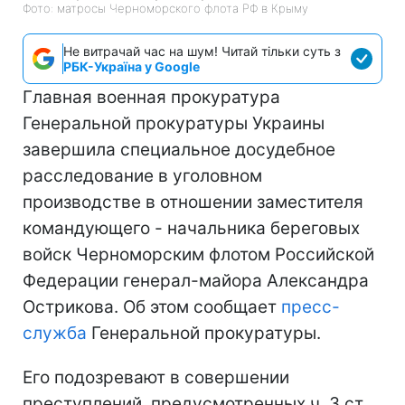
Фото: матросы Черноморского флота РФ в Крыму
Не витрачай час на шум! Читай тільки суть з
РБК-Україна у Google
Главная военная прокуратура
Генеральной прокуратуры Украины
завершила специальное досудебное
расследование в уголовном
производстве в отношении заместителя
командующего - начальника береговых
войск Черноморским флотом Российской
Федерации генерал-майора Александра
Острикова. Об этом сообщает
преcс-
служба
Генеральной прокуратуры.
Его подозревают в совершении
преступлений, предусмотренных ч. 3 ст.