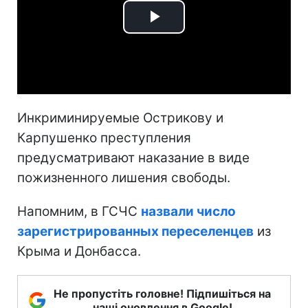
Play
Video
Инкриминируемые Острикову и
Карпушенко преступления
предусматривают наказание в виде
пожизненного лишения свободы.
Напомним, в ГСЧС
назвали число
зарегистрированных переселенцев
из
Крыма и Донбасса.
Не пропустіть головне! Підпишіться на
наші оновлення в Google!