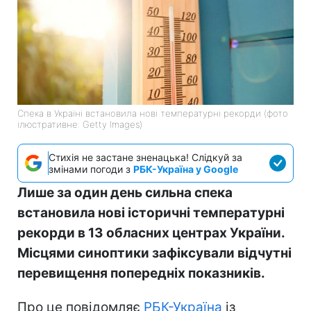
Спека в Україні встановила нові температурні рекорди (фото
ілюстративне: Getty Images)
Стихія не застане зненацька! Слідкуй за
змінами погоди з
РБК-Україна у Google
Лише за один день сильна спека
встановила нові історичні температурні
рекорди в 13 обласних центрах України.
Місцями синоптики зафіксували відчутні
перевищення попередніх показників.
Про це повідомляє
РБК-Україна
із