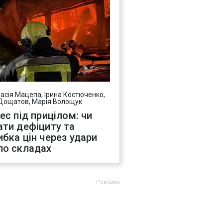
асія Мацепа, Ірина Костюченко,
Дощатов, Марія Волощук
нес під прицілом: чи
ати дефіциту та
ибка цін через удари
по складах