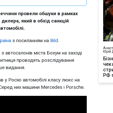
меччини провели обшуки в рамках
 дилера, який в обхід санкцій
втомобілі.
раїна
з посиланням на
Bild
.
Анаст
Юрій 
 з автосалонів міста Бохум на заході
Біз
митниця проводять розслідування
чек
ише видання.
стр
РФ 
ав у Росію автомобілі класу люкс на
 Серед них машини Mercedes і Porsche.