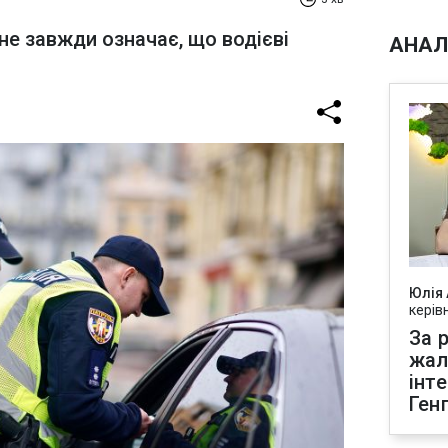
не завжди означає, що водієві
АНАЛ
Юлія
керів
За р
жал
інт
Ген