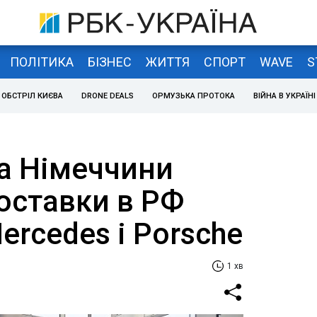
ПОЛІТИКА
БІЗНЕС
ЖИТТЯ
СПОРТ
WAVE
S
ОБСТРІЛ КИЄВА
DRONE DEALS
ОРМУЗЬКА ПРОТОКА
ВІЙНА В УКРАЇНІ
а Німеччини
оставки в РФ
rcedes і Porsche
1 хв