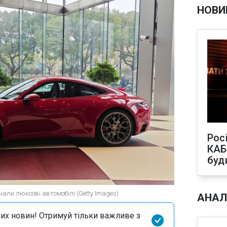
НОВИ
Рос
КАБ
буд
ачали люксові автомобілі (Getty Images)
АНАЛ
их новин! Отримуй тільки важливе з