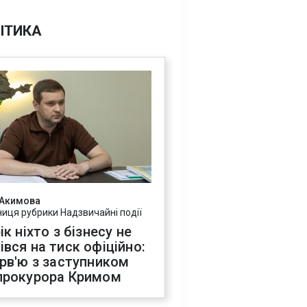
ІТИКА
 Акимова
ниця рубрики Надзвичайні події
ік ніхто з бізнесу не
івся на тиск офіційно:
ерв'ю з заступником
прокурора Кримом