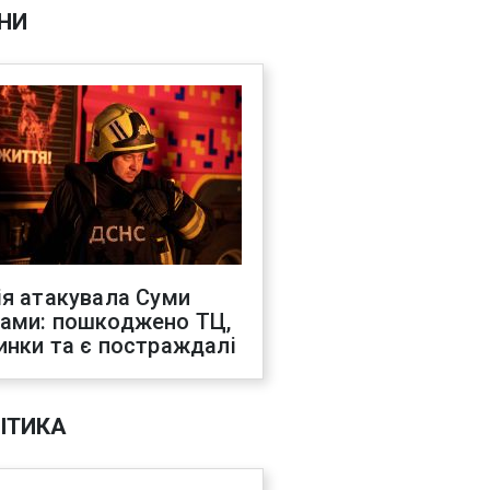
НИ
ія атакувала Суми
ами: пошкоджено ТЦ,
инки та є постраждалі
ІТИКА