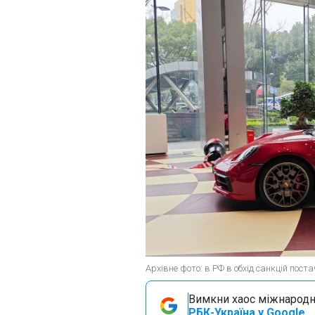
Архівне фото: в РФ в обхід санкцій пост
Вимкни хаос міжнародн
РБК-Україна у Google