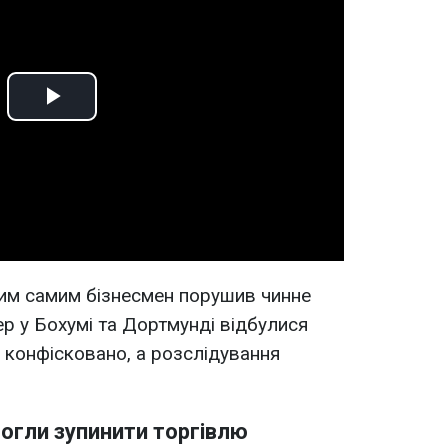
Play
Video
тим самим бізнесмен порушив чинне
ер у Бохумі та Дортмунді відбулися
в конфісковано, а розслідування
могли зупинити торгівлю