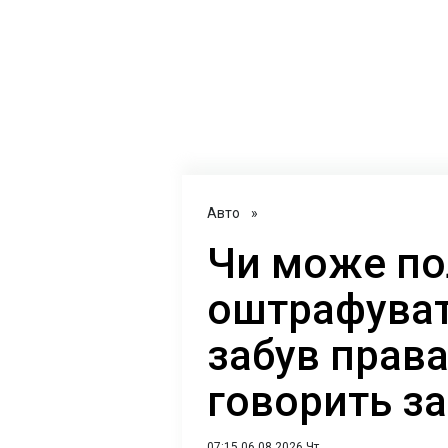
Авто
»
Чи може по
оштрафуват
забув прав
говорить з
07:15 06.08.2026 Чт