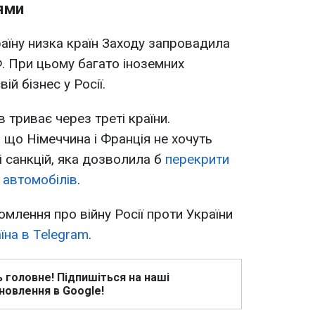
ями
раїну низка країн Заходу запровадила
Ф. При цьому багато іноземних
й бізнес у Росії.
 триває через треті країни.
 що Німеччина і Франція не хочуть
і санкцій, яка дозволила б
перекрити
 автомобілів
.
омлення про війну Росії проти України
їна в Telegram
.
ь головне! Підпишіться на наші
новлення в Google!