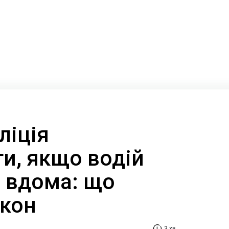
ліція
и, якщо водій
а вдома: що
акон
3 хв