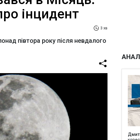
про інцидент
3 хв
понад півтора року після невдалого
АНАЛ
Дмит
корес