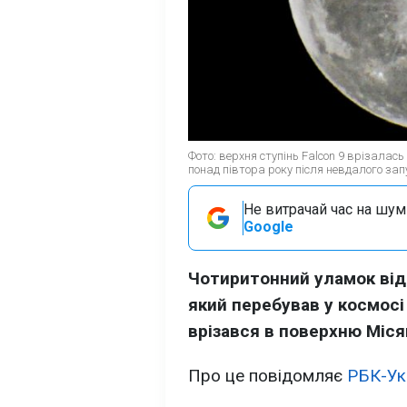
Фото: верхня ступінь Falcon 9 врізалас
понад півтора року після невдалого зап
Не витрачай час на шум!
Google
Чотиритонний уламок відп
який перебував у космосі
врізався в поверхню Міся
Про це повідомляє
РБК-Ук