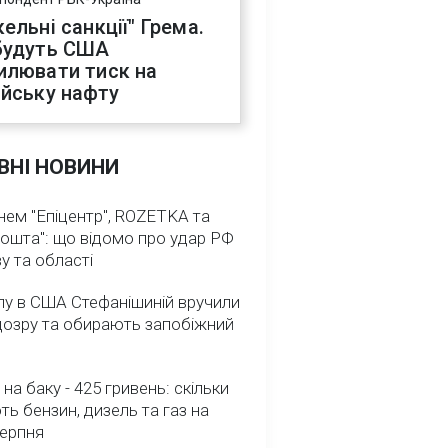
ельні санкції" Грема.
будуть США
илювати тиск на
ійську нафту
ВНІ НОВИНИ
нем "Епіцентр", ROZETKA та
ошта": що відомо про удар РФ
у та області
лу в США Стефанішиній вручили
дозру та обирають запобіжний
 на баку - 425 гривень: скільки
ь бензин, дизель та газ на
серпня