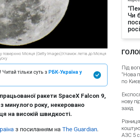
"Пек
Чи 
пос
рос
ГОЛО
ь у поверхню Місяця (Getty Images)Уламок летів до Місяця
уску
Під вог
 Читай тільки суть з
РБК-Україна у
"Нова п
по Києв
Експос
рацьованої ракети SpaceX Falcon 9,
нову пі
 з минулого року, некеровано
захід
ця на високій швидкості.
Різниця
коштуют
раїна
з посиланням на
The Guardian
.
АЗС 5 