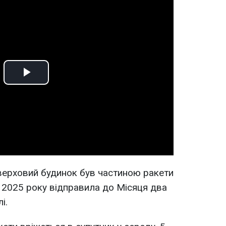
Play
Video
оверховий будинок був частиною ракети
ні 2025 року відправила до Місяця два
і.