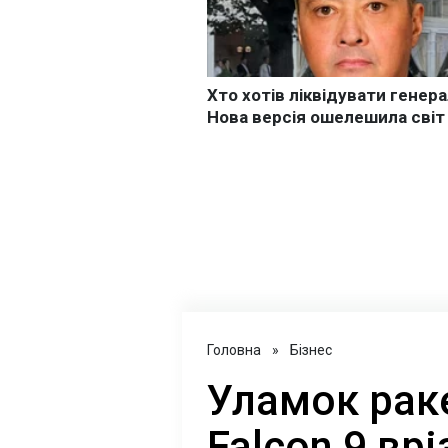
Головна
»
Бізнес
Уламок рак
Falcon 9 вр