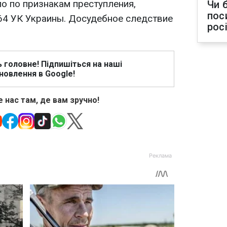
о по признакам преступления,
Чи 
пос
364 УК Украины. Досудебное следствие
рос
ь головне! Підпишіться на наші
новлення в Google!
 нас там, де вам зручно!