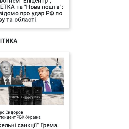
 вогнем "Епіцентр",
ETKA та "Нова пошта":
відомо про удар РФ по
ву та області
ІТИКА
ро Сидоров
пондент РБК-Україна
ельні санкції" Грема.