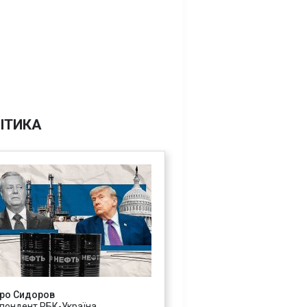
ІТИКА
ро Сидоров
пондент РБК-Україна