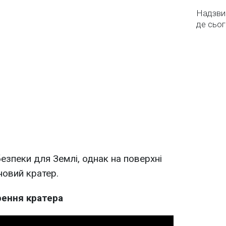
Надзвич
де сьог
езпеки для Землі, однак на поверхні
новий кратер.
рення кратера