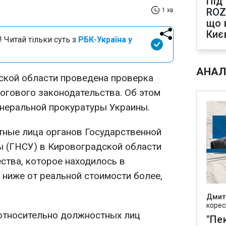
Під
ROZ
1 хв
що 
Киє
 Читай тільки суть з
РБК-Україна у
АНАЛ
ской области проведена проверка
огового законодательства. Об этом
неральной прокуратуры Украины.
тные лица органов Государственной
 (ГНСУ) в Кировоградской области
тва, которое находилось в
, ниже от реальной стоимости более,
Дмит
корес
относительно должностных лиц
"Пек