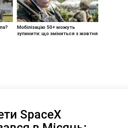
ети SpaceX
ізався в Місяць: