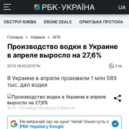
UA
ОБСТРІЛ КИЄВА
DRONE DEALS
ОРМУЗЬКА ПРОТОКА
Головна
»
Новини
»
АПК
Производство водки в Украине
в апреле выросло на 27,6%
22:13 18.05.2015 Пн
2 хв
В Украине в апреле произвели 1 млн 585
тыс. дал водки
Фото: производство водки в Украине
Не витрачай час на шум! Читай тільки суть з
РБК-Україна у Google