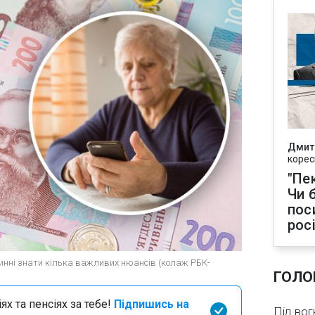
Дмит
корес
"Пек
Чи 
пос
рос
овинні знати кілька важливих нюансів (колаж РБК-
ГОЛО
х та пенсіях за тебе!
Підпишись на
Під вог