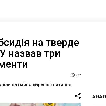
бсидія на тверде
У назвав три
менти
3 хв
овіли на найпоширеніші питання
АНАЛ