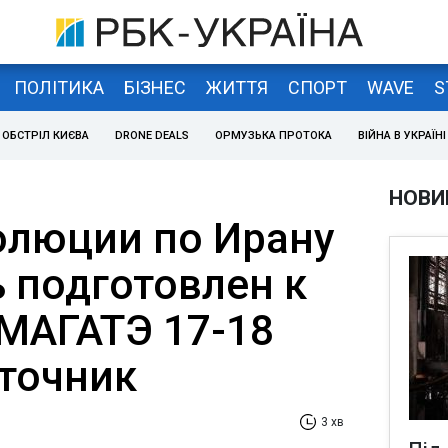
ПОЛІТИКА
БІЗНЕС
ЖИТТЯ
СПОРТ
WAVE
S
ОБСТРІЛ КИЄВА
DRONE DEALS
ОРМУЗЬКА ПРОТОКА
ВІЙНА В УКРАЇНІ
НОВИ
олюции по Ирану
 подготовлен к
МАГАТЭ 17-18
сточник
3 хв