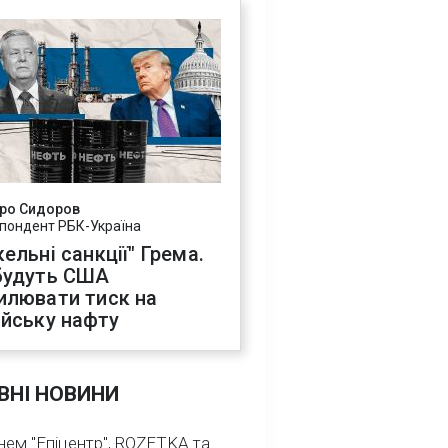
ро Сидоров
пондент РБК-Україна
ельні санкції" Грема.
будуть США
илювати тиск на
ійську нафту
ВНІ НОВИНИ
нем "Епіцентр", ROZETKA та