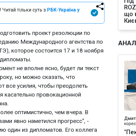
Під
ROZ
 Читай тільки суть з
РБК-Україна у
що 
Киє
одготовить проект резолюции по
еданию Международного агентства по
АНАЛ
Э), которое состоится 17 и 18 ноября
 дипломаты.
омент не вполне ясно, будет ли текст
року, но можно сказать, что
т все усилия, чтобы преодолеть
я касательно провокационной
на.
более оптимистично, чем вчера. В
Дмит
ами явно наметился прогресс", -
корес
ю один из дипломатов. Его коллега
"Пек