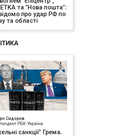
 вогнем "Епіцентр",
ETKA та "Нова пошта":
відомо про удар РФ по
ву та області
ІТИКА
ро Сидоров
пондент РБК-Україна
ельні санкції" Грема.