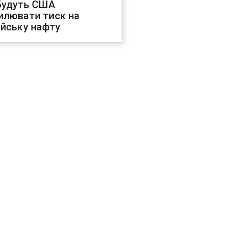
будуть США
илювати тиск на
ійську нафту