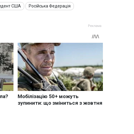
идент США
Російська Федерація