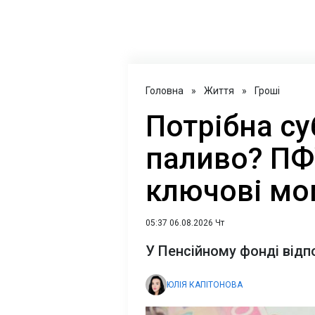
Головна
»
Життя
»
Гроші
Потрібна су
паливо? ПФ
ключові мо
05:37 06.08.2026 Чт
У Пенсійному фонді відп
ЮЛІЯ КАПІТОНОВА