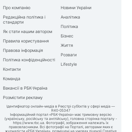
Про компанію
Новини України
Редакційна політика і
Аналітика
стандарти
Політика
Як стати нашим автором
Бізнес
Правила користування
Життя
Правова інформація
Розваги
Політика конфіденційності
Lifestyle
Контакти
Команда
Вакансії в РБК-Україна
Розмістити рекламу
Ідентифікатор онлайн-медіа в Реєстрі суб’єктів у сфері медіа —
R40-05347
Інформаційний портал «РБК-Україна» має тримовну версію
(українську, російську та англійську), головна сторінка порталу -
https://www.rbc.ua
. Фотографії, зображення належать їх
правовласникам. Всі фотографії на Порталі, авторами яких є
журналісти «РБК-Україна», розміщені на умовах ліцензії Creative