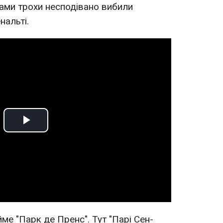
ами трохи несподівано вибили
нальті.
Play
Video
ме "Парк де Пренс". Тут "Парі Сен-