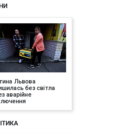
НИ
тина Львова
ишилась без світла
ез аварійне
ключення
ІТИКА