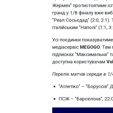
Жермен" протистоятиме ісп
гранд у 1/8 фіналу вже ви
"Реал Сосьєдад" (2:0, 2:1)
італійським "Наполі" (1:1, 3:
Усі поєдинки показуватиме
медіасервіс
MEGOGO
. Там
підписках "Максимальна" т
доступна користувачам
Vo
Перелік матчів середи в 1/
"Атлетіко" – "Боруссія" Д
ПСЖ – "Барселона", 22: