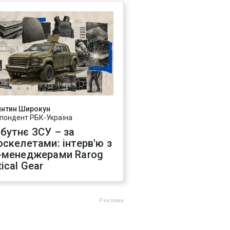
янтин Широкун
пондент РБК-Україна
бутнє ЗСУ – за
оскелетами: інтерв'ю з
-менеджерами Rarog
ical Gear