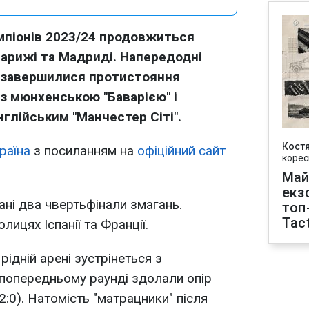
емпіонів 2023/24 продовжиться
арижі та Мадриді. Напередодні
 завершилися протистояння
з мюнхенською "Баварією" і
нглійським "Манчестер Сіті".
Кост
раїна
з посиланням на
офіційний сайт
корес
Май
екз
ані два чвертьфінали змагань.
топ
Tact
лицях Іспанії та Франції.
рідній арені зустрінеться з
 попередньому раунді здолали опір
2:0). Натомість "матрацники" після