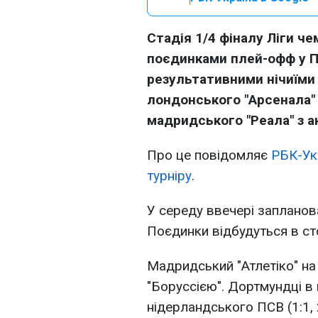
Стадія 1/4 фіналу Ліги ч
поєдинками плей-офф у П
результативними нічиїми
лондонського "Арсенала" 
мадридського "Реала" з а
Про це повідомляє
РБК-Ук
турніру
.
У середу ввечері запланов
Поєдинки відбудуться в сто
Мадридський "Атлетіко" на 
"Боруссією". Дортмундці в
нідерландського ПСВ (1:1, 