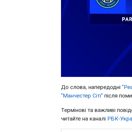
До слова, напередодні
"Ре
"Манчестер Сіті"
після поми
Термінові та важливі повід
читайте на каналі
РБК-Укра