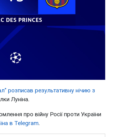
ал" розписав результативну нічию з
лки Луніна.
омлення про війну Росії проти України
їна в Telegram
.