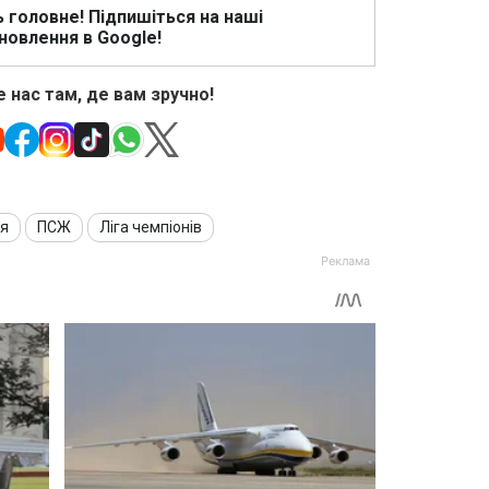
ь головне! Підпишіться на наші
новлення в Google!
 нас там, де вам зручно!
ія
ПСЖ
Ліга чемпіонів