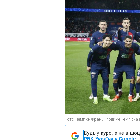
Фото: Чемпіон Франції прийме чемпіона І
Будь у курсі, а не в шоц
РБК-Україна в Google