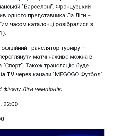
анській "Барселоні". Французький
бив одного представника Ла Ліги –
. Тим часом каталонці розібралися з
1).
 офіційний транслятор турніру –
 переглянути матчі наживо можна в
а "Спорт". Також трансляцію буде
lia TV
через канали "MEGOGO Футбол".
4 фіналу Ліги чемпіонів:
, 22:00
00