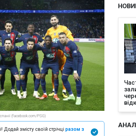
НОВИ
Час
зал
чер
від
спанії (facebook.com/PSG)
АНАЛ
і! Додай змісту своїй стрічці
разом з