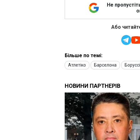
Не пропустіт
о
Або читайте
Більше по темі:
Атлетіко
Барселона
Борусс