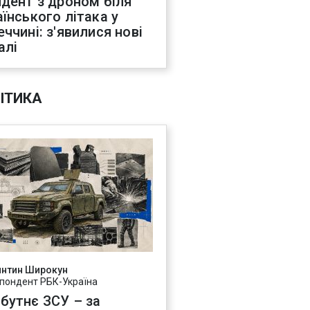
идент з дроном біля
аїнського літака у
еччині: з'явилися нові
алі
ІТИКА
янтин Широкун
пондент РБК-Україна
бутнє ЗСУ – за