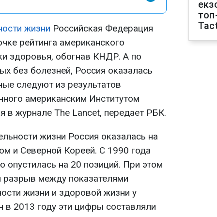
екз
топ
Tact
ности жизни
Российская Федерация
очке рейтинга американского
ки здоровья, обогнав КНДР. А по
ых без болезней, Россия оказалась
ные следуют из результатов
нного американским Институтом
я в журнале The Lancet, передает РБК.
ельности жизни Россия оказалась на
ом и Северной Кореей. С 1990 года
ю опустилась на 20 позиций. При этом
й разрыв между показателями
ости жизни и здоровой жизни у
н в 2013 году эти цифры составляли