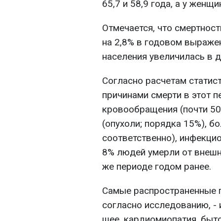
65,7 и 58,9 года, а у женщи
Отмечается, что смертнос
на 2,8% в годовом выраже
населения увеличилась в дв
Согласно расчетам статис
причинами смерти в этот п
кровообращения (почти 50
(опухоли; порядка 15%), б
соответственно), инфекцио
8% людей умерли от внешни
же периоде годом ранее.
Самые распространенные п
согласно исследованию, - 
шее, кардиомиопатия, быт