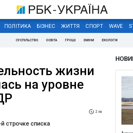
ПОЛІТИКА
БІЗНЕС
ЖИТТЯ
СПОРТ
WAVE
S
СУСПІЛЬСТВО
ОСВІТА
ГРОШІ
ЗМІНИ
ЕКОЛОГІЯ
НОВИ
ельность жизни
ась на уровне
ДР
2 хв
-й строчке списка