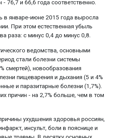
н - 76,7 и 66,6 года соответственно.
ть в январе-июне 2015 года выросла
нии. При этом естественная убыль
а раза: с минус 0,4 до минус 0,8.
тического ведомства, основными
ериод стали болезни системы
% смертей), новообразования
олезни пищеварения и дыхания (5 и 4%
нные и паразитарные болезни (1,7%).
х причин - на 2,7% больше, чем в том
ричины ухудшения здоровья россиян,
инфаркт, инсульт, боли в пояснице и
овые травмы. В десятку основных