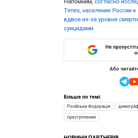
Напомним,
согласно иссле
Times, население России к
вдвое из-за уровня смертн
суицидами.
Не пропустіт
о
Або читайте
Більше по темі:
Російська Федерація
демогра
преступления