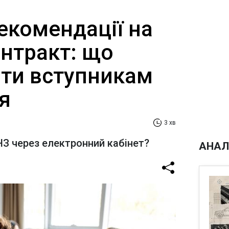
екомендації на
онтракт: що
ити вступникам
я
3 хв
ВНЗ через електронний кабінет?
АНАЛ