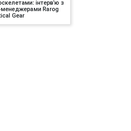
оскелетами: інтерв'ю з
-менеджерами Rarog
ical Gear