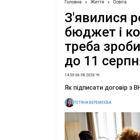
Головна
»
Життя
»
Освіта
З'явилися р
бюджет і к
треба зроб
до 11 серпн
14:50 06.08.2026 Чт
Як підписати договір з 
ТЕТЯНА ВЕРЕМЄЄВА