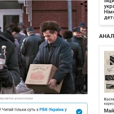
Інц
укр
Нім
дет
АНАЛ
 является алкоголизм
Кост
корес
 Читай тільки суть з
РБК-Україна у
Май