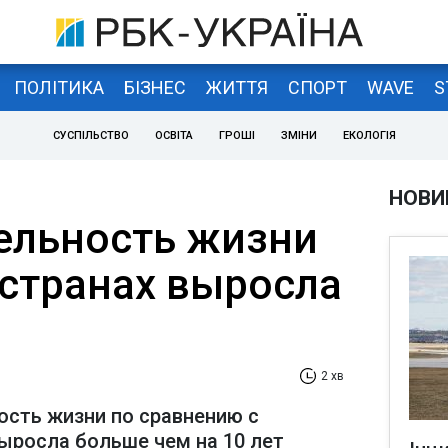
ПОЛІТИКА
БІЗНЕС
ЖИТТЯ
СПОРТ
WAVE
S
СУСПІЛЬСТВО
ОСВІТА
ГРОШІ
ЗМІНИ
ЕКОЛОГІЯ
НОВИ
ельность жизни
 странах выросла
2 хв
сть жизни по сравнению с
росла больше чем на 10 лет