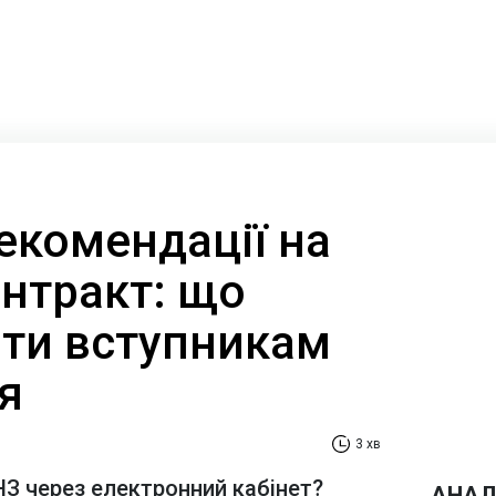
екомендації на
онтракт: що
ити вступникам
я
3 хв
ВНЗ через електронний кабінет?
АНАЛ