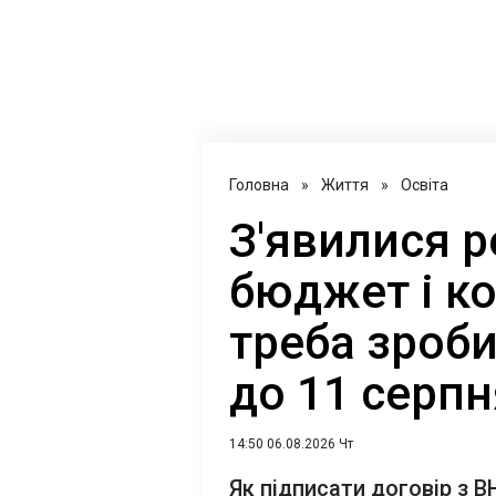
Головна
»
Життя
»
Освіта
З'явилися р
бюджет і к
треба зроб
до 11 серпн
14:50 06.08.2026 Чт
Як підписати договір з 