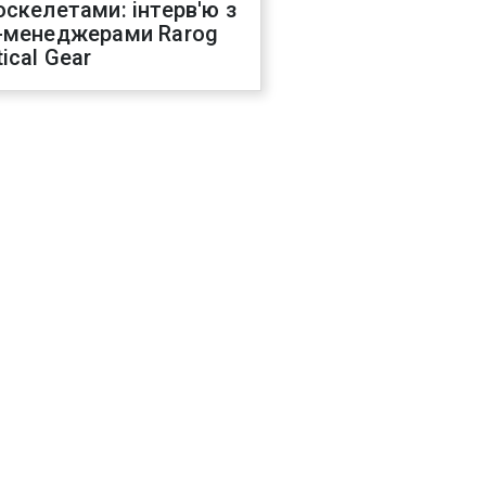
оскелетами: інтерв'ю з
-менеджерами Rarog
ical Gear