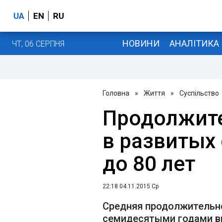
UA
EN
RU
НОВИНИ
АНАЛІТИКА
ЧТ, 06 СЕРПНЯ
Головна
»
Життя
»
Суспільство
Продолжит
в развитых
до 80 лет
22:18 04.11.2015 Ср
Средняя продолжительно
семидесятыми годами вы