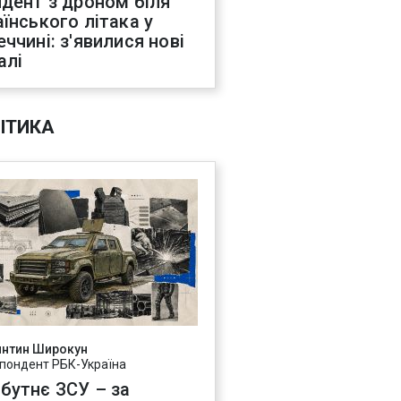
идент з дроном біля
аїнського літака у
еччині: з'явилися нові
алі
ІТИКА
янтин Широкун
пондент РБК-Україна
бутнє ЗСУ – за