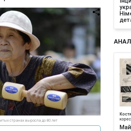
Інц
укр
Нім
дет
АНАЛ
Кост
корес
итых странах выросла до 80 лет
Май