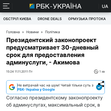
UA
ОБСТРІЛ КИЄВА
DRONE DEALS
ОРМУЗЬКА ПРОТОКА
Головна
»
Новини
»
Політика
Президентский законопроект
предусматривает 30-дневный
срок для предоставления
админуслуги, - Акимова
15:24 11.11.2011 Пт
1 хв
Не витрачай час на шум! Читай тільки суть з
РБК-Україна у Google
Согласно президентскому законопроекту
об админуслугах, максимальный срок, в