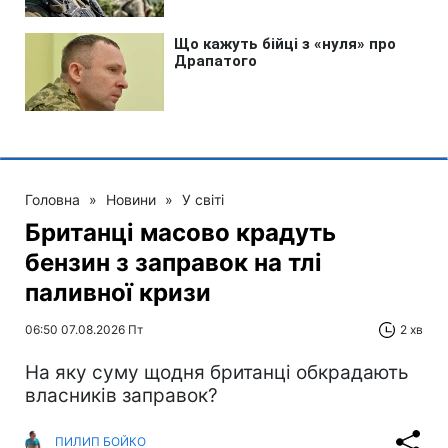
Головна
»
Новини
»
У світі
Британці масово крадуть
бензин з заправок на тлі
паливної кризи
06:50 07.08.2026 Пт
2 хв
На яку суму щодня британці обкрадають
власників заправок?
ПИЛИП БОЙКО