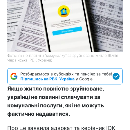
Фото: як не платити "комуналку" за зруйноване житло (Юлія
Червінська, РБК-Україна)
Розбираємося в субсидіях та пенсіях за тебе!
Підпишись на РБК-Україна
у Google
Якщо житло повністю зруйноване,
українці не повинні сплачувати за
комунальні послуги, які не можуть
фактично надаватися.
Про це заявила адвокат та керівник ЮК