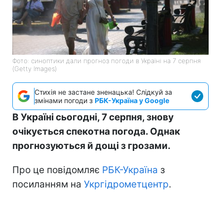
Фото: синоптики дали прогноз погоди в Україні на 7 серпня
(Getty Images)
Стихія не застане зненацька! Слідкуй за
змінами погоди з
РБК-Україна у Google
В Україні сьогодні, 7 серпня, знову
очікується спекотна погода. Однак
прогнозуються й дощі з грозами.
Про це повідомляє
РБК-Україна
з
посиланням на
Укргідрометцентр
.