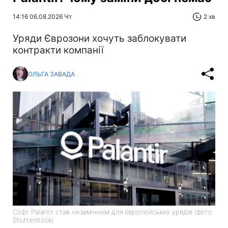
14:16 06.08.2026 Чт
2 хв
Уряди Єврозони хочуть заблокувати
контракти компанії
ОЛЬГА ЗАВАДА
Софт Palantir став незамінним для європейських урядів (фото:
Shutterstock)