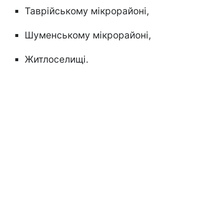
Таврійському мікрорайоні,
Шуменському мікрорайоні,
Житлоселищі.