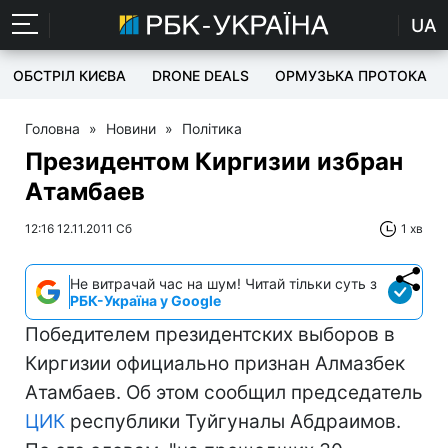
UA
ОБСТРІЛ КИЄВА
DRONE DEALS
ОРМУЗЬКА ПРОТОКА
Головна
»
Новини
»
Політика
Президентом Киргизии избран
Атамбаев
12:16 12.11.2011 Сб
1 хв
Не витрачай час на шум! Читай тільки суть з
РБК-Україна у Google
Победителем президентских выборов в
Киргизии официально признан Алмазбек
Атамбаев. Об этом сообщил председатель
ЦИК
республики Туйгуналы Абдраимов.