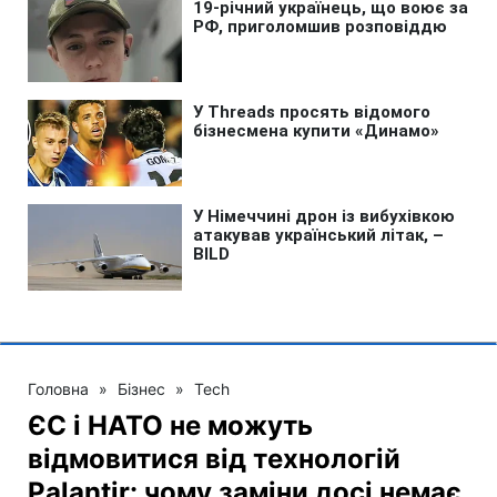
Головна
»
Бізнес
»
Tech
ЄС і НАТО не можуть
відмовитися від технологій
Palantir: чому заміни досі немає