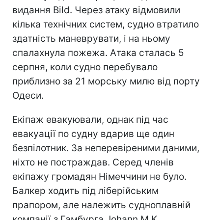
видання Bild. Через атаку відмовили
кілька технічних систем, судно втратило
здатність маневрувати, і на ньому
спалахнула пожежа. Атака сталась 5
серпня, коли судно перебувало
приблизно за 21 морську милю від порту
Одеси.
Екіпаж евакуювали, однак під час
евакуації по судну вдарив ще один
безпілотник. За неперевіреними даними,
ніхто не постраждав. Серед членів
екіпажу громадян Німеччини не було.
Балкер ходить під ліберійським
прапором, але належить судноплавній
компанії з Гамбурга Johann M.K.