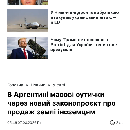
Головна
»
Новини
»
У світі
В Аргентині масові сутички
через новий законопроєкт про
продаж землі іноземцям
05:46 07.08.2026 Пт
2 хв