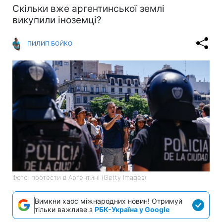
Скільки вже аргентинської землі
викупили іноземці?
ПИЛИП БОЙКО
Фото: протести в Аргентині (Getty Images)
Вимкни хаос міжнародних новин! Отримуй
тільки важливе з
РБК-Україна у Google