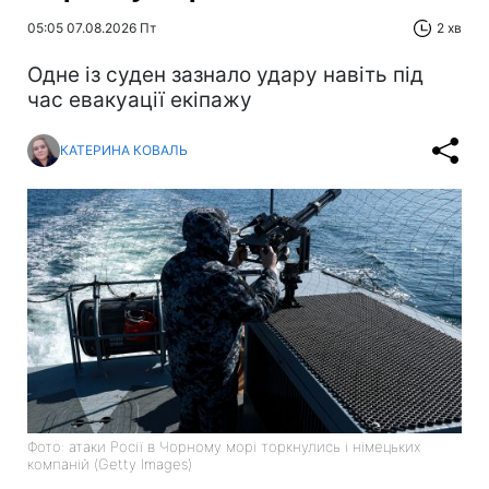
05:05 07.08.2026 Пт
2 хв
Одне із суден зазнало удару навіть під
час евакуації екіпажу
КАТЕРИНА КОВАЛЬ
Фото: атаки Росії в Чорному морі торкнулись і німецьких
компаній (Getty Images)