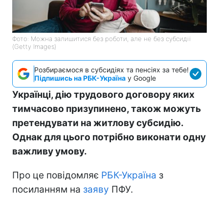
Фото: Можна залишитися без роботи, але не без субсидії
(Getty Images)
Розбираємося в субсидіях та пенсіях за тебе!
Підпишись на РБК-Україна
у Google
Українці, дію трудового договору яких
тимчасово призупинено, також можуть
претендувати на житлову субсидію.
Однак для цього потрібно виконати одну
важливу умову.
Про це повідомляє
РБК-Україна
з
посиланням на
заяву
ПФУ.