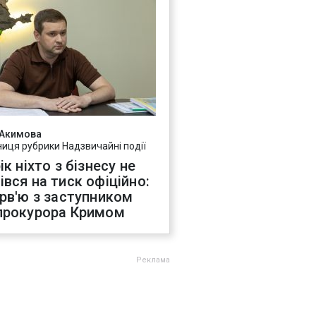
 Акимова
ниця рубрики Надзвичайні події
ік ніхто з бізнесу не
івся на тиск офіційно:
ерв'ю з заступником
прокурора Кримом