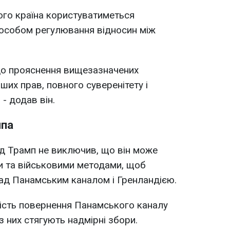
ого країна користуватиметься
особом регулювання відносин між
 до прояснення вищезазначених
ших прав, повного суверенітету і
- додав він.
мпа
д Трамп не виключив, що він може
и та військовими методами, щоб
ад Панамським каналом і Гренландією.
ість повернення Панамського каналу
 них стягують надмірні збори.