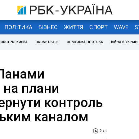
ПОЛІТИКА
БІЗНЕС
ЖИТТЯ
СПОРТ
WAVE
S
ОБСТРІЛ КИЄВА
DRONE DEALS
ОРМУЗЬКА ПРОТОКА
ВІЙНА В УКРАЇНІ
Панами
 на плани
ернути контроль
ьким каналом
2 хв