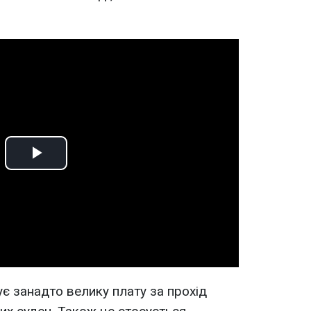
Play
Video
ує занадто велику плату за прохід