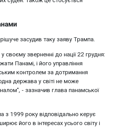
их суден. Також це стосується
анами
рішуче засудив таку заяву Трампа.
у своєму зверненні до нації 22 грудня:
жати Панамі, і його управління
ським контролем за дотримання
одна держава у світі не може
налом", - зазначив глава панамської
а з 1999 року відповідально керує
ирює його в інтересах усього світу і