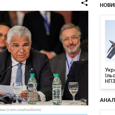
НОВИ
Укр
Іль
НПЗ
АНАЛ
ами (x.com/JoseRaulMulino)