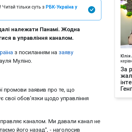
 Читай тільки суть з
РБК-Україна у
далі належати Панамі. Жодна
ися в управління каналом.
раїна
з посиланням на
заяву
Юлія
ауля Муліно.
керів
За р
жал
інт
Ген
ої промови заявив про те, що
є свої обов'язки щодо управління
управляє каналом. Ми давали канал не
ртаємо його назад", - наголосив