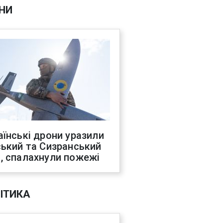
НИ
аїнські дрони уразили
ський та Сизранський
, спалахнули пожежі
ІТИКА