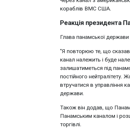
через канал з американськ
кораблів ВМС США.
Реакція президента П
Глава панамської держави 
"Я повторюю те, що сказав 
канал належить і буде нале
залишатиметься під панам
постійного нейтралітету. Ж
втручатися в управління ка
держави.
Також він додав, що Панам
Панамським каналом і розш
торгівлі.