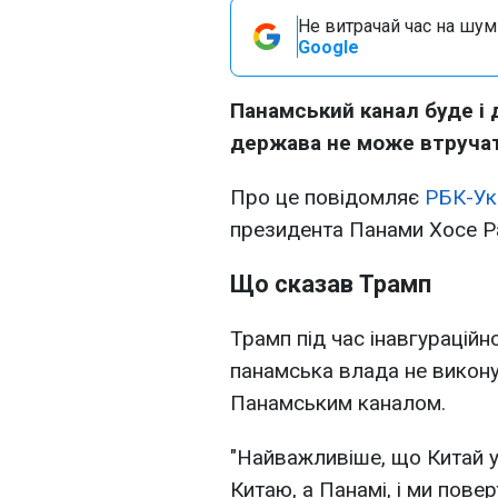
Не витрачай час на шум!
Google
Панамський канал буде і 
держава не може втручат
Про це повідомляє
РБК-Ук
президента Панами Хосе Р
Що сказав Трамп
Трамп під час інавгураційн
панамська влада не викону
Панамським каналом.
"Найважливіше, що Китай 
Китаю, а Панамі, і ми пове