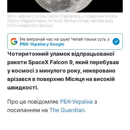
Фото: верхня ступінь Falcon 9 врізалась у поверхню Місяця
(Getty Images)Уламок летів до Місяця понад півтора року
після невдалого запуску
Не витрачай час на шум! Читай тільки суть з
РБК-Україна у Google
Чотиритонний уламок відпрацьованої
ракети SpaceX Falcon 9, який перебував
у космосі з минулого року, некеровано
врізався в поверхню Місяця на високій
швидкості.
Про це повідомляє
РБК-Україна
з
посиланням на
The Guardian
.