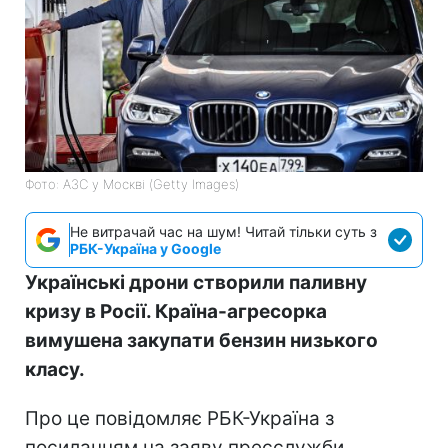
Фото: АЗС у Москві (Getty Images)
Не витрачай час на шум! Читай тільки суть з
РБК-Україна у Google
Українські дрони створили паливну
кризу в Росії. Країна-агресорка
вимушена закупати бензин низького
класу.
Про це повідомляє РБК-Україна з
посиланням на заяву пресслужби