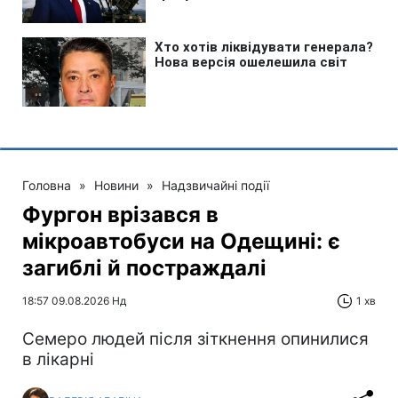
Головна
»
Новини
»
Надзвичайні події
Фургон врізався в
мікроавтобуси на Одещині: є
загиблі й постраждалі
18:57 09.08.2026 Нд
1 хв
Cемеро людей після зіткнення опинилися
в лікарні