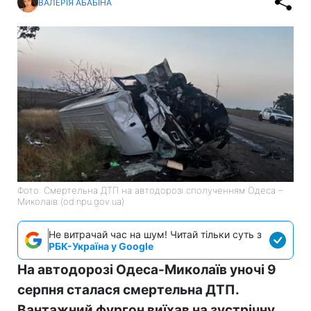
ВАЛЕРІЯ АБАБІНА
Фото: Смертельна ДТП на автодорозі сполученням Одеса –
Миколаїв (od.npu.gov.ua)
Не витрачай час на шум! Читай тільки суть з
РБК-Україна у Google
На автодорозі Одеса-Миколаїв уночі 9
серпня сталася смертельна ДТП.
Вантажний фургон виїхав на зустрічну