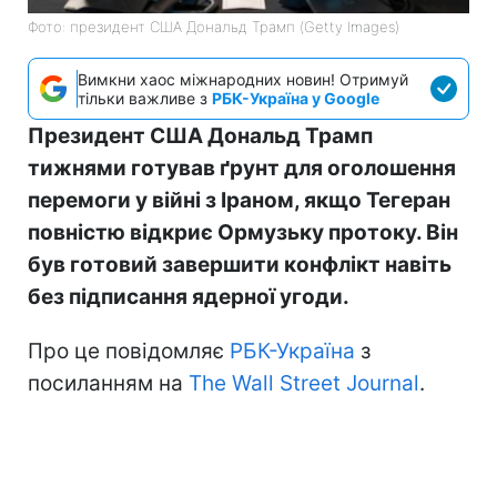
Фото: президент США Дональд Трамп (Getty Images)
Вимкни хаос міжнародних новин! Отримуй
тільки важливе з
РБК-Україна у Google
Президент США Дональд Трамп
тижнями готував ґрунт для оголошення
перемоги у війні з Іраном, якщо Тегеран
повністю відкриє Ормузьку протоку. Він
був готовий завершити конфлікт навіть
без підписання ядерної угоди.
Про це повідомляє
РБК-Україна
з
посиланням на
The Wall Street Journal
.