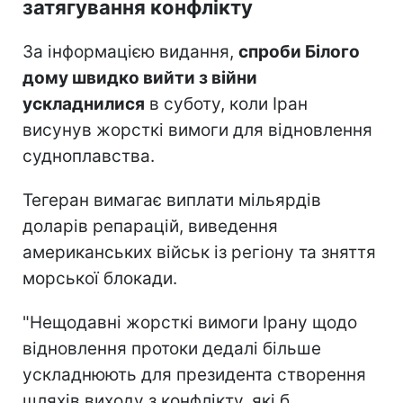
затягування конфлікту
За інформацією видання,
спроби Білого
дому швидко вийти з війни
ускладнилися
в суботу, коли Іран
висунув жорсткі вимоги для відновлення
судноплавства.
Тегеран вимагає виплати мільярдів
доларів репарацій, виведення
американських військ із регіону та зняття
морської блокади.
"Нещодавні жорсткі вимоги Ірану щодо
відновлення протоки дедалі більше
ускладнюють для президента створення
шляхів виходу з конфлікту, які б