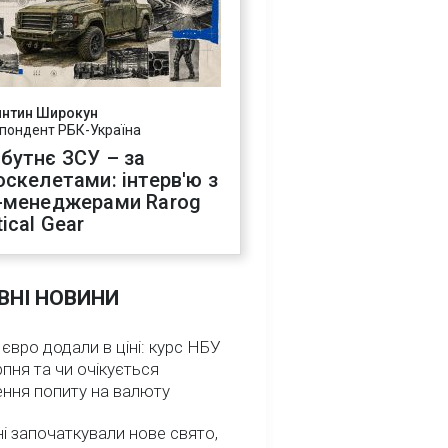
янтин Широкун
пондент РБК-Україна
бутнє ЗСУ – за
оскелетами: інтерв'ю з
-менеджерами Rarog
ical Gear
ВНІ НОВИНИ
 євро додали в ціні: курс НБУ
рпня та чи очікується
ення попиту на валюту
ні започаткували нове свято,