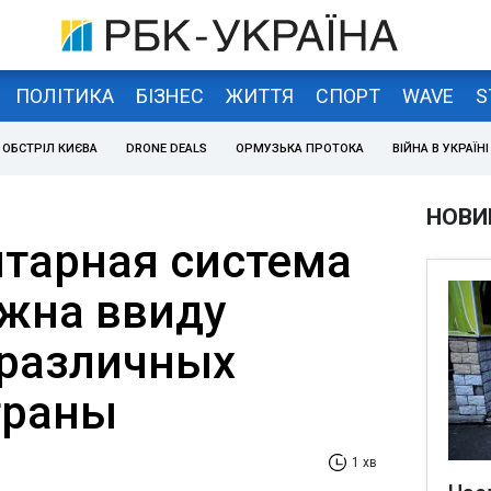
ПОЛІТИКА
БІЗНЕС
ЖИТТЯ
СПОРТ
WAVE
S
ОБСТРІЛ КИЄВА
DRONE DEALS
ОРМУЗЬКА ПРОТОКА
ВІЙНА В УКРАЇНІ
НОВИ
тарная система
жна ввиду
различных
траны
1 хв