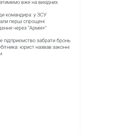
атимемо вже на вихідних
ди командира: у ЗСУ
али перші спрощені
ення через "Армія+"
е підприємство забрати бронь
обітника: юрист назвав законні
и