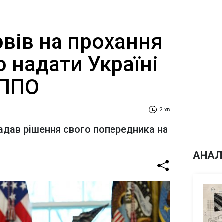
вів на прохання
 надати Україні
 ППО
2 хв
адав рішення свого попередника на
АНАЛ