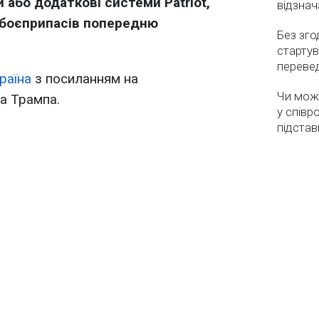
и або додаткові системи Patriot,
відзнач
 боєприпасів попередню
Без зго
стартув
перевед
раїна
з посиланням на
Чи мож
 Трампа.
у співр
підстав