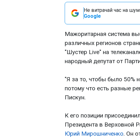
Не витрачай час на шум!
Google
Мажоритарная система вы
различных регионов стран
"Шустер Live" на телекана
народный депутат от Парт
"Я за то, чтобы было 50% н
потому что есть разные ре
Пискун.
К его позиции присоедини
Президента в Верховной Р
Юрий Мирошниченко
. Он 