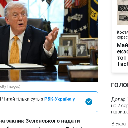
Кост
корес
Май
екз
топ
Tact
ГОЛО
tty Images)
 Читай тільки суть з
РБК-Україна у
Долар і
на 7 се
підвищ
на заклик Зеленського надати
В Украї