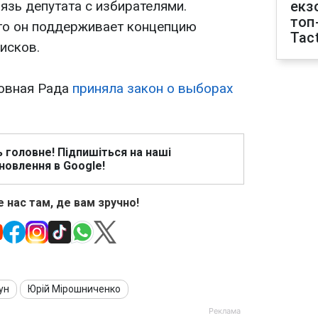
язь депутата с избирателями.
екз
топ
то он поддерживает концепцию
Tact
исков.
ховная Рада
приняла закон о выборах
ь головне! Підпишіться на наші
новлення в Google!
 нас там, де вам зручно!
ун
Юрій Мірошниченко