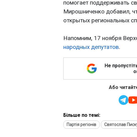
помогает поддерживать св
Мирошниченко добавил, ч
открытых региональных сп
Напомним, 17 ноября Вер
народных депутатов
.
Не пропустіт
о
Або читайте
Більше по темі:
Партія регіонів
Святослав Писк