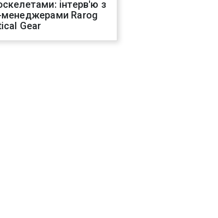
оскелетами: інтерв'ю з
-менеджерами Rarog
ical Gear