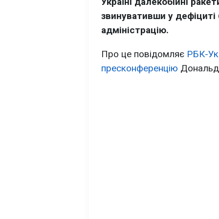
Україні далекобійні ракет
звинувативши у дефіциті
адміністрацію.
Про це повідомляє
РБК-Ук
пресконференцію
Дональда