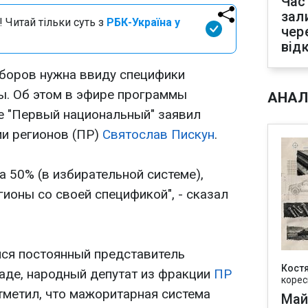
Час
зал
 Читай тільки суть з
РБК-Україна у
чер
від
боров нужна ввиду специфики
ы. Об этом в эфире программы
АНАЛ
ле "Первый национальный" заявил
ии регионов (ПР)
Святослав Пискун
.
а 50% (в избирательной системе),
гионы со своей спецификой", - сказал
лся постоянный представитель
Кост
аде, народный депутат из фракции
ПР
корес
отметил, что мажоритарная система
Май