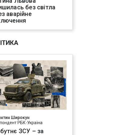
тина Львова
ишилась без світла
ез аварійне
ключення
ІТИКА
янтин Широкун
пондент РБК-Україна
бутнє ЗСУ – за