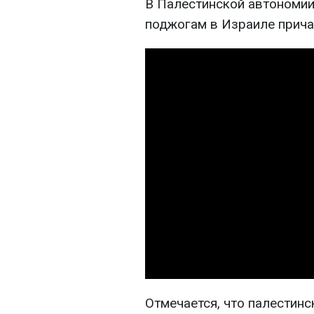
В Палестинской автономии
поджогам в Израиле прича
Отмечается, что палестин