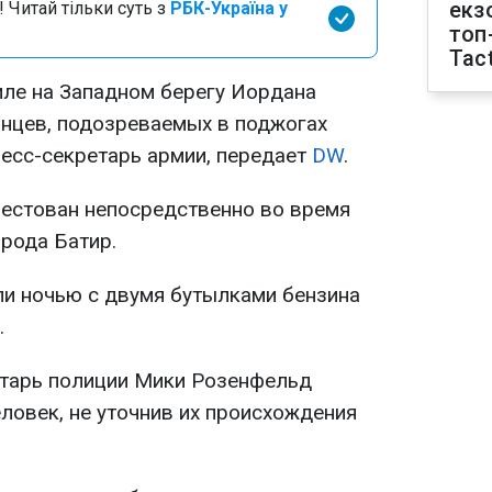
екз
 Читай тільки суть з
РБК-Україна у
топ
Tact
иле на Западном берегу Иордана
нцев, подозреваемых в поджогах
ресс-секретарь армии, передает
DW
.
естован непосредственно во время
рода Батир.
и ночью с двумя бутылками бензина
.
етарь полиции Мики Розенфельд
ловек, не уточнив их происхождения