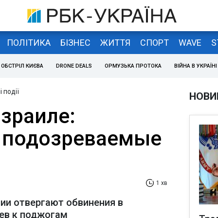
ПОЛІТИКА
БІЗНЕС
ЖИТТЯ
СПОРТ
WAVE
S
ОБСТРІЛ КИЄВА
DRONE DEALS
ОРМУЗЬКА ПРОТОКА
ВІЙНА В УКРАЇНІ
 події
НОВИ
зраиле:
 подозреваемые
1 хв
ии отвергают обвинения в
ев к поджогам