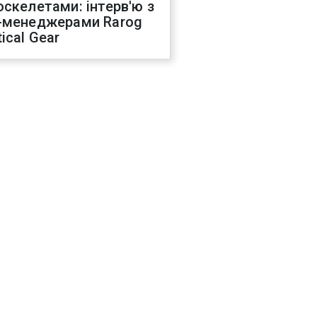
оскелетами: інтерв'ю з
-менеджерами Rarog
ical Gear