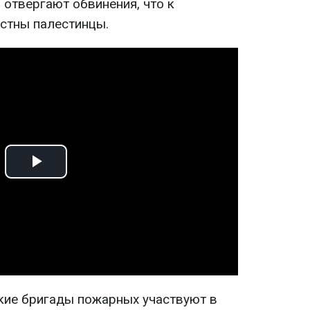
 отвергают обвинения, что к
стны палестинцы.
Play
Video
ские бригады пожарных участвуют в