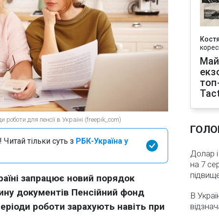
Кост
корес
Май
екз
топ
Tact
 роботи для пенсії в Україні (freepik_com)
ГОЛО
 Читай тільки суть з
РБК-Україна у
Долар і
на 7 се
підвищ
країні запрацює новий порядок
тину документів Пенсійний фонд
В Украї
періоди роботи зарахують навіть при
відзнач