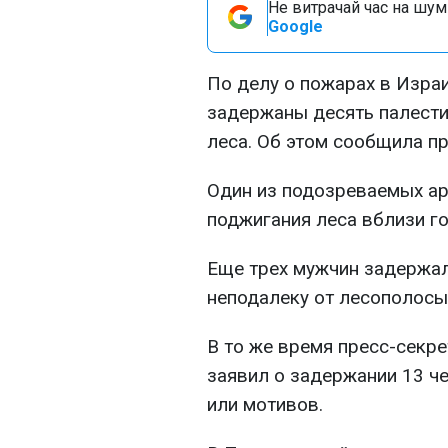
Не витрачай час на шум!
Google
По делу о пожарах в Изра
задержаны десять палести
леса. Об этом сообщила п
Один из подозреваемых ар
поджигания леса вблизи го
Еще трех мужчин задержал
неподалеку от лесополосы
В то же время пресс-секр
заявил о задержании 13 че
или мотивов.