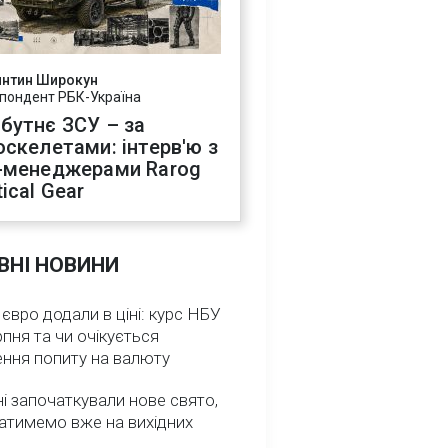
янтин Широкун
пондент РБК-Україна
бутнє ЗСУ – за
оскелетами: інтерв'ю з
-менеджерами Rarog
ical Gear
ВНІ НОВИНИ
 євро додали в ціні: курс НБУ
рпня та чи очікується
ення попиту на валюту
ні започаткували нове свято,
атимемо вже на вихідних