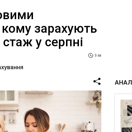
новими
 кому зарахують
стаж у серпні
3 хв
ахування
АНАЛ