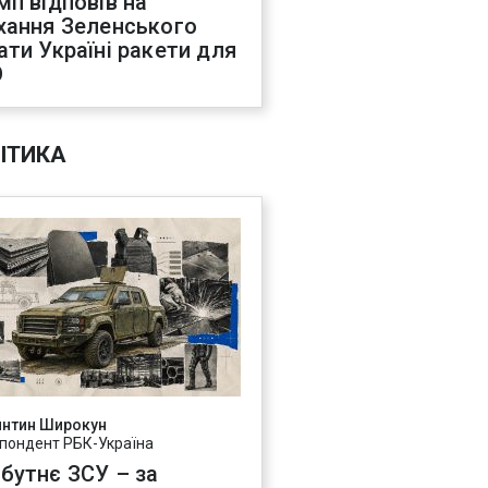
мп відповів на
хання Зеленського
ати Україні ракети для
О
ІТИКА
янтин Широкун
пондент РБК-Україна
бутнє ЗСУ – за