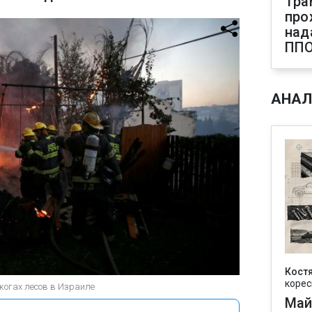
Тра
про
над
ПП
АНАЛ
Кост
корес
жогах лесов в Израиле
Май