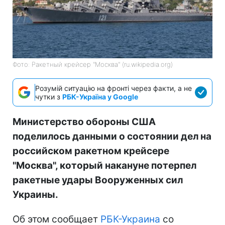
Фото: Ракетный крейсер "Москва" (ru.wikipedia.org)
Розумій ситуацію на фронті через факти, а не
чутки з
РБК-Україна у Google
Министерство обороны США
поделилось данными о состоянии дел на
российском ракетном крейсере
"Москва", который накануне потерпел
ракетные удары Вооруженных сил
Украины.
Об этом сообщает
РБК-Украина
со