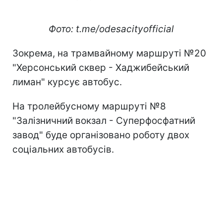
Фото: t.me/odesacityofficial
Зокрема, на трамвайному маршруті №20
"Херсонський сквер - Хаджибейський
лиман" курсує автобус.
На тролейбусному маршруті №8
"Залізничний вокзал - Суперфосфатний
завод" буде організовано роботу двох
соціальних автобусів.