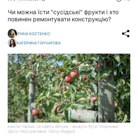
Чи можна їсти "сусідські" фрукти і хто
повинен ремонтувати конструкцію?
ІРИНА КОСТЕНКО
КАТЕРИНА ГОНЧАРОВА
Інколи паркан та навіть яблука - можуть бути "спірними"
(фото ілюстративне: Getty Images)