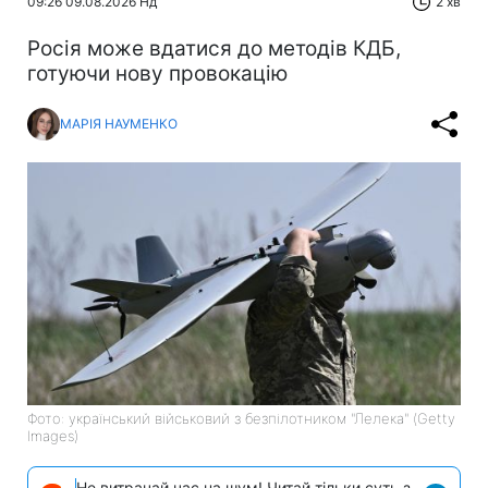
09:26 09.08.2026 Нд
2 хв
Росія може вдатися до методів КДБ,
готуючи нову провокацію
МАРІЯ НАУМЕНКО
Фото: український військовий з безпілотником "Лелека" (Getty
Images)
Не витрачай час на шум! Читай тільки суть з