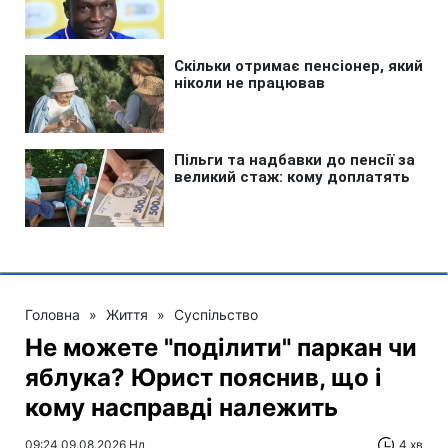
Головна
»
Життя
»
Суспільство
Не можете "поділити" паркан чи
яблука? Юрист пояснив, що і
кому насправді належить
09:24 09.08.2026 Нд
4 хв