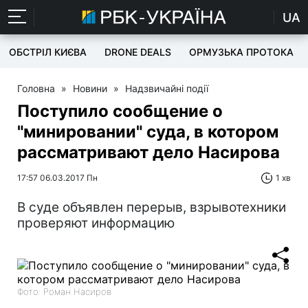
UA
ОБСТРІЛ КИЄВА
DRONE DEALS
ОРМУЗЬКА ПРОТОКА
Головна
»
Новини
»
Надзвичайні події
Поступило сообщение о
"минировании" суда, в котором
рассматривают дело Насирова
17:57 06.03.2017 Пн
1 хв
В суде объявлен перерыв, взрывотехники
проверяют информацию
Фото: Роман Насиров