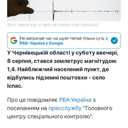
Фото: землетрус стався на глибині 5 км (скріншот)
Не витрачай час на шум! Читай тільки суть з
РБК-Україна у Google
У Чернівецькій області у суботу ввечері,
8 серпня, стався землетрус магнітудою
1,4. Найближчий населений пункт, де
відбулись підземні поштовхи - село
Іспас.
Про це повідомляє
РБК-Україна
з
посиланням на
пресслужбу
"Головного
центру спеціального контролю".