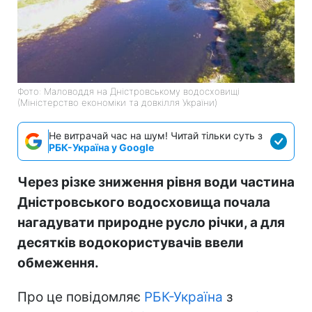
Фото: Маловоддя на Дністровському водосховищі
(Міністерство економіки та довкілля України)
Не витрачай час на шум! Читай тільки суть з
РБК-Україна у Google
Через різке зниження рівня води частина
Дністровського водосховища почала
нагадувати природне русло річки, а для
десятків водокористувачів ввели
обмеження.
Про це повідомляє
РБК-Україна
з