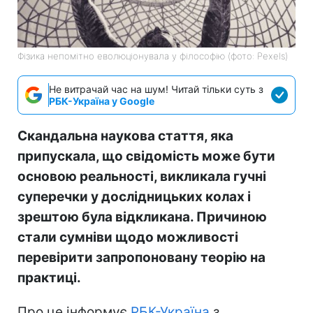
Фізика непомітно еволюціонувала у філософію (фото: Pexels)
Не витрачай час на шум! Читай тільки суть з
РБК-Україна у Google
Скандальна наукова стаття, яка
припускала, що свідомість може бути
основою реальності, викликала гучні
суперечки у дослідницьких колах і
зрештою була відкликана. Причиною
стали сумніви щодо можливості
перевірити запропоновану теорію на
практиці.
Про це інформує
РБК-Україна
з