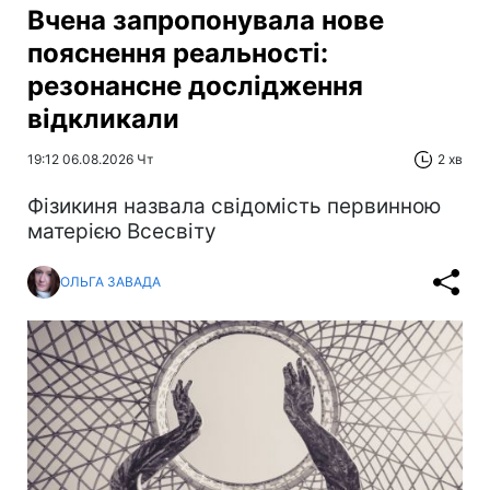
Вчена запропонувала нове
пояснення реальності:
резонансне дослідження
відкликали
19:12 06.08.2026 Чт
2 хв
Фізикиня назвала свідомість первинною
матерією Всесвіту
ОЛЬГА ЗАВАДА