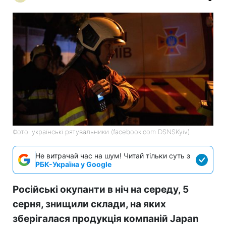
Фото: українські рятувальники (facebook.com DSNSKyiv)
Не витрачай час на шум! Читай тільки суть з
РБК-Україна у Google
Російські окупанти в ніч на середу, 5
серня, знищили склади, на яких
зберігалася продукція компаній Japan