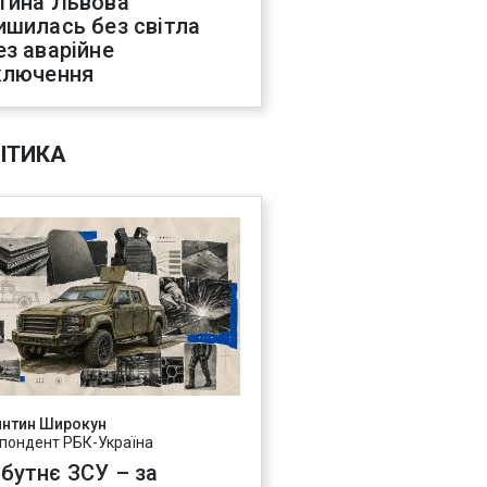
тина Львова
ишилась без світла
ез аварійне
ключення
ІТИКА
янтин Широкун
пондент РБК-Україна
бутнє ЗСУ – за