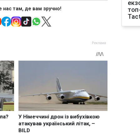
екз
 нас там, де вам зручно!
топ
Tact