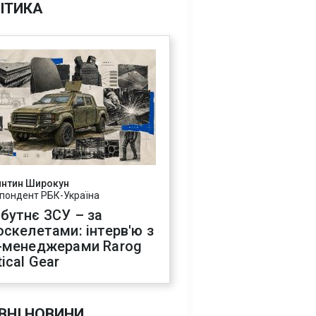
ІТИКА
янтин Широкун
пондент РБК-Україна
бутнє ЗСУ – за
оскелетами: інтерв'ю з
-менеджерами Rarog
ical Gear
ВНІ НОВИНИ