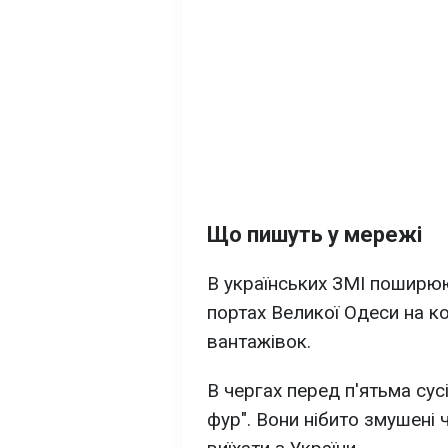
Що пишуть у мережі
В українських ЗМІ поширюю
портах Великої Одеси на ко
вантажівок.
В чергах перед п'ятьма сус
фур". Вони нібито змушені