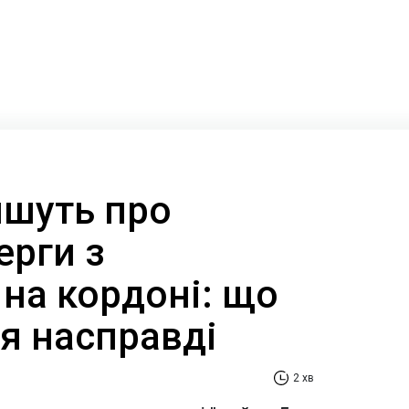
ишуть про
ерги з
на кордоні: що
я насправді
2 хв