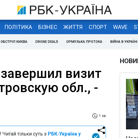
ПОЛІТИКА
БІЗНЕС
ЖИТТЯ
СПОРТ
WAVE
S
ОБСТРІЛ КИЄВА
DRONE DEALS
ОРМУЗЬКА ПРОТОКА
ВІЙНА В УКРАЇНІ
НОВИ
завершил визит
ровскую обл., -
1 хв
 Читай тільки суть з
РБК-Україна у