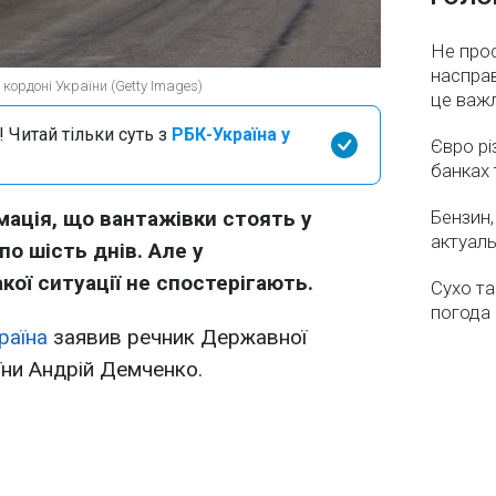
Не про
насправ
кордоні України (Getty Images)
це важ
 Читай тільки суть з
РБК-Україна у
Євро рі
банках 
мація, що вантажівки стоять у
Бензин,
актуаль
 по шість днів. Але у
ої ситуації не спостерігають.
Сухо та
погода 
раїна
заявив речник Державної
ни Андрій Демченко.