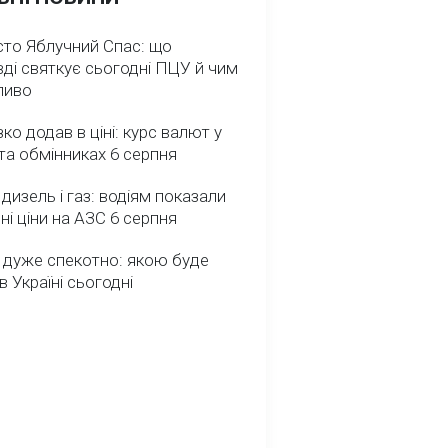
сто Яблучний Спас: що
ді святкує сьогодні ПЦУ й чим
ливо
зко додав в ціні: курс валют у
та обмінниках 6 серпня
 дизель і газ: водіям показали
ні ціни на АЗС 6 серпня
 дуже спекотно: якою буде
в Україні сьогодні