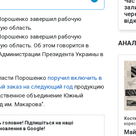
Час
зал
чер
Порошенко завершил рабочую
від
ую область.
Порошенко завершил рабочую
АНАЛ
ую область. Об этом говорится в
Администрации Президента Украины в
бласти Порошенко
поручил включить в
й заказ на следующий год
продукцию
дственное объединение Южный
 им. Макарова".
Кост
ь головне! Підпишіться на наші
корес
новлення в Google!
Май