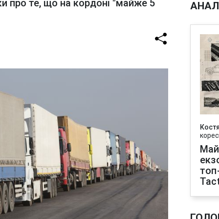
и про те, що на кордоні "майже 5
АНАЛ
Кост
корес
Май
екз
топ
Tact
ГОЛО