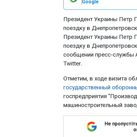
Google
Президент Украины Петр 
поездку в Днепропетровск
Президент Украины Петр 
поездку в Днепропетровск
сообщении пресс-службы 
Twitter.
Отметим, в ходе визита о
государственный оборонны
госпредприятия "Произво
машиностроительный завод
Не пропустіт
о