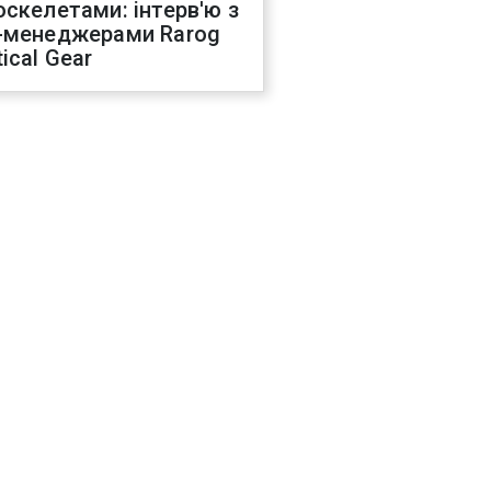
оскелетами: інтерв'ю з
-менеджерами Rarog
ical Gear