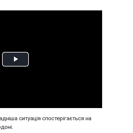
Play
Video
адніша ситуація спостерігається на
доні.