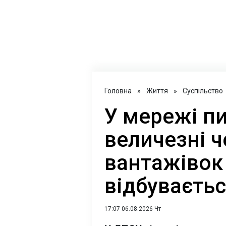
Головна
»
Життя
»
Суспільство
У мережі п
величезні ч
вантажівок 
відбуваєтьс
17:07 06.08.2026 Чт