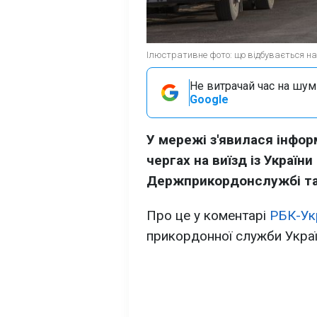
Ілюстративне фото: що відбувається на 
Не витрачай час на шум!
Google
У мережі з'явилася інфор
чергах на виїзд із України
Держприкордонслужбі так
Про це у коментарі
РБК-Ук
прикордонної служби Украї