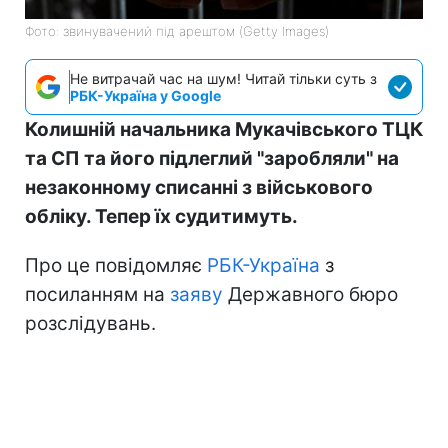
Фото: звинувачений під арештом (Getty Images)
Не витрачай час на шум! Читай тільки суть з
РБК-Україна у Google
Колишній начальника Мукачівського ТЦК
та СП та його підлеглий "заробляли" на
незаконному списанні з військового
обліку. Тепер їх судитимуть.
Про це повідомляє
РБК-Україна
з
посиланням на
заяву
Державного бюро
розслідувань.