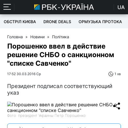
UA
ОБСТРІЛ КИЄВА
DRONE DEALS
ОРМУЗЬКА ПРОТОКА
Головна
»
Новини
»
Політика
Порошенко ввел в действие
решение СНБО о санкционном
"списке Савченко"
17:52 30.03.2016 Ср
1 хв
Президент подписал соответствующий
указ
Фото: президент Украины Петр Порошенко