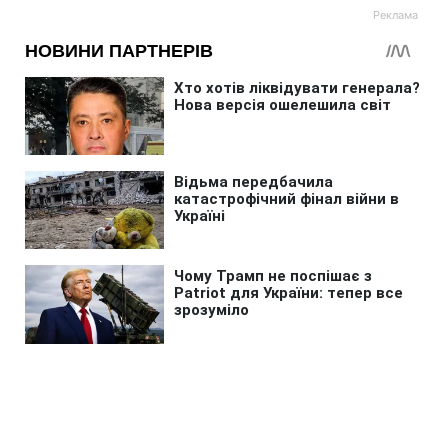
Головна
»
Життя
»
Суспільство