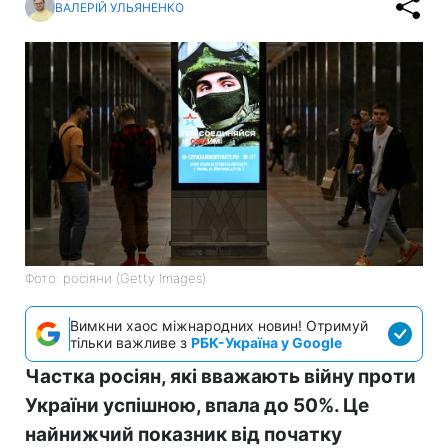
ВАЛЕРІЙ УЛЬЯНЕНКО
Фото: росіяни (Getty Images)
Вимкни хаос міжнародних новин! Отримуй
тільки важливе з
РБК-Україна у Google
Частка росіян, які вважають війну проти
України успішною, впала до 50%. Це
найнижчий показник від початку