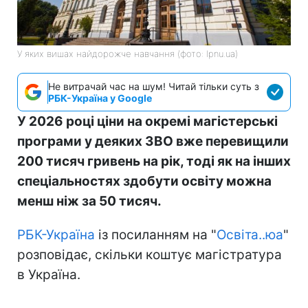
У яких вишах найдорожче навчання (фото: lpnu.ua)
Не витрачай час на шум! Читай тільки суть з
РБК-Україна у Google
У 2026 році ціни на окремі магістерські
програми у деяких ЗВО вже перевищили
200 тисяч гривень на рік, тоді як на інших
спеціальностях здобути освіту можна
менш ніж за 50 тисяч.
РБК-Україна
із посиланням на "
Освіта..юа
"
розповідає, скільки коштує магістратура
в Україна.