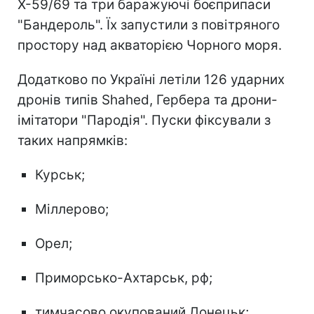
Х-59/69 та три баражуючі боєприпаси
"Бандероль". Їх запустили з повітряного
простору над акваторією Чорного моря.
Додатково по Україні летіли 126 ударних
дронів типів Shahed, Гербера та дрони-
імітатори "Пародія". Пуски фіксували з
таких напрямків:
Курськ;
Міллерово;
Орел;
Приморсько-Ахтарськ, рф;
тимчасово окупований Донецьк;