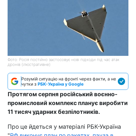
Фото: Росія постійно застосовує нові підходи під час атак
дронів (ілюстративне)
Розумій ситуацію на фронті через факти, а не
чутки з
РБК-Україна у Google
Протягом серпня російський воєнно-
промисловий комплекс планує виробити
11 тисяч ударних безпілотників.
Про це йдеться у матеріалі РБК-Україна
"
РФ виконує план по ракетах, пауза в