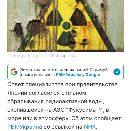
Иллюстративное фото (РБК-Украина)
Вимкни хаос міжнародних новин! Отримуй
тільки важливе з
РБК-Україна у Google
Совет специалистов при правительстве
Японии согласился с планом
сбрасывания радиоактивной воды,
скопившейся на АЭС "Фукусима-1", в
море или в атмосферу. Об этом сообщает
РБК-Украина
со ссылкой на
NHK
.