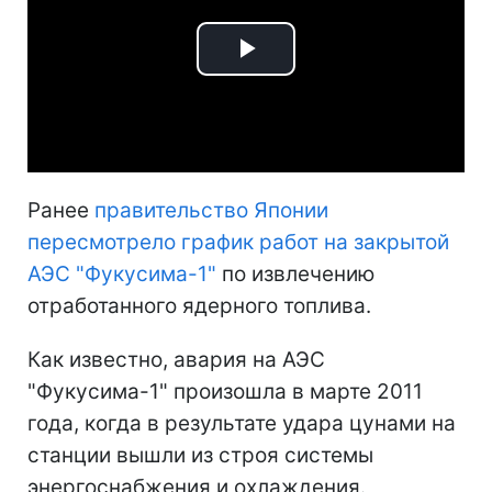
Play
Video
Ранее
правительство Японии
пересмотрело график работ на закрытой
АЭС "Фукусима-1"
по извлечению
отработанного ядерного топлива.
Как известно, авария на АЭС
"Фукусима-1" произошла в марте 2011
года, когда в результате удара цунами на
станции вышли из строя системы
энергоснабжения и охлаждения.