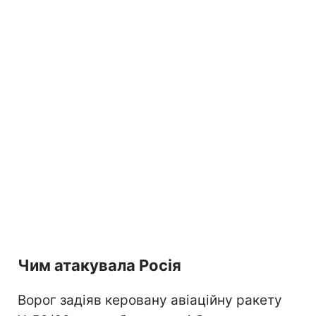
Чим атакувала Росія
Ворог задіяв керовану авіаційну ракету