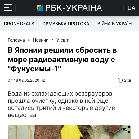
UA
DRONE DEALS
ОРМУЗЬКА ПРОТОКА
ВІЙНА В УКРАЇНІ
Головна
»
Новини
»
У світі
В Японии решили сбросить в
море радиоактивную воду с
"Фукусимы-1"
07:48 02.02.2020 Нд
2 хв
Вода из охлаждающих резервуаров
прошла очистку, однако в ней еще
остались тритий и некоторые другие
вещества