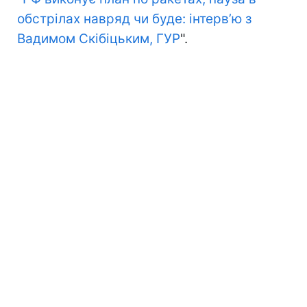
обстрілах навряд чи буде: інтервʼю з
Вадимом Скібіцьким, ГУР
".