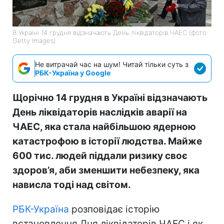
В Україні 14 грудня відзначають День ліквідаторів ЧАЕС (фото:
Getty Images)
Не витрачай час на шум! Читай тільки суть з
РБК-Україна у Google
Щорічно 14 грудня в Україні відзначають
День ліквідаторів наслідків аварії на
ЧАЕС, яка стала найбільшою ядерною
катастрофою в історії людства. Майже
600 тис. людей піддали ризику своє
здоров’я, аби зменшити небезпеку, яка
нависла тоді над світом.
РБК-Україна
розповідає історію
встановлення Дня ліквідаторів ЧАЕС і як