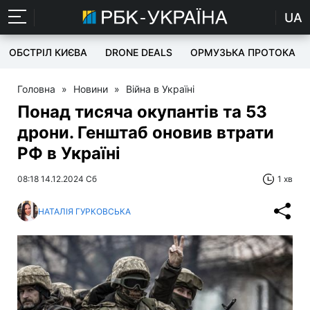
UA
ОБСТРІЛ КИЄВА
DRONE DEALS
ОРМУЗЬКА ПРОТОКА
Головна
»
Новини
»
Війна в Україні
Понад тисяча окупантів та 53
дрони. Генштаб оновив втрати
РФ в Україні
08:18 14.12.2024 Сб
1 хв
НАТАЛІЯ ГУРКОВСЬКА