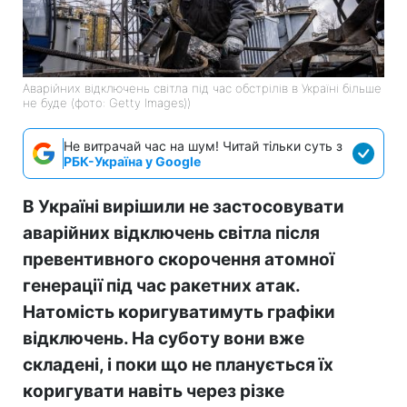
Аварійних відключень світла під час обстрілів в Україні більше
не буде (фото: Getty Images))
Не витрачай час на шум! Читай тільки суть з
РБК-Україна у Google
В Україні вирішили не застосовувати
аварійних відключень світла після
превентивного скорочення атомної
генерації під час ракетних атак.
Натомість коригуватимуть графіки
відключень. На суботу вони вже
складені, і поки що не планується їх
коригувати навіть через різке