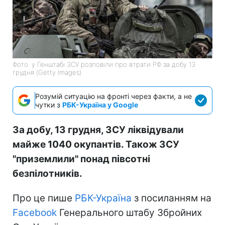
Фото: у Генштабі ЗСУ розповіли про втрати РФ за добу 13
грудня (Getty Images)
Розумій ситуацію на фронті через факти, а не
чутки з
РБК-Україна у Google
За добу, 13 грудня, ЗСУ ліквідували
майже 1040 окупантів. Також ЗСУ
"приземлили" понад півсотні
безпілотників.
Про це пише
РБК-Україна
з посиланням на
Facebook
Генерального штабу Збройних