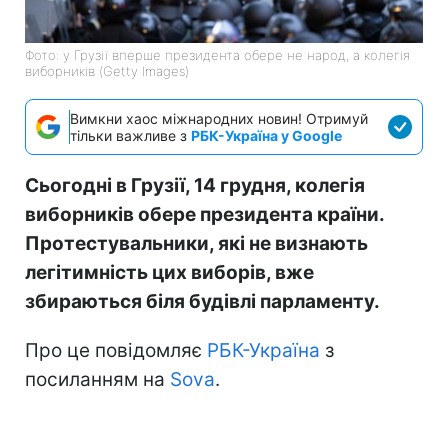
Фото: у Грузії вперше президента обере не народ, а колегія
виборників (Getty Images)
Вимкни хаос міжнародних новин! Отримуй
тільки важливе з
РБК-Україна у Google
Сьогодні в Грузії, 14 грудня, колегія
виборників обере президента країни.
Протестувальники, які не визнають
легітимність цих виборів, вже
збираються біля будівлі парламенту.
Про це повідомляє
РБК-Україна
з
посиланням на
Sova
.