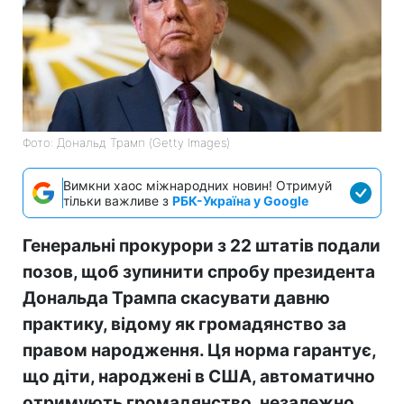
Фото: Дональд Трамп (Getty Images)
Вимкни хаос міжнародних новин! Отримуй
тільки важливе з
РБК-Україна у Google
Генеральні прокурори з 22 штатів подали
позов, щоб зупинити спробу президента
Дональда Трампа скасувати давню
практику, відому як громадянство за
правом народження. Ця норма гарантує,
що діти, народжені в США, автоматично
отримують громадянство, незалежно