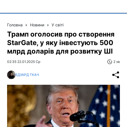
Головна
»
Новини
»
У світі
Трамп оголосив про створення
StarGate, у яку інвестують 500
млрд доларів для розвитку ШІ
02:35 22.01.2025 Ср
2 хв
ЕДУАРД ТКАЧ