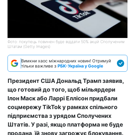
Фото: покупець повинен буде віддати 50% акцій Сполученим
Штатам (Getty Images)
Вимкни хаос міжнародних новин! Отримуй
тільки важливе з
РБК-Україна у Google
Президент США Дональд Трамп заявив,
що готовий до того, щоб мільярдери
Ілон Маск або Ларрі Еллісон придбали
соцмережу TikTok у рамках спільного
підприємства з урядом Сполучених
Штатів. У разі, якщо платформа не буде
продана, їй знову загрожує блокування.