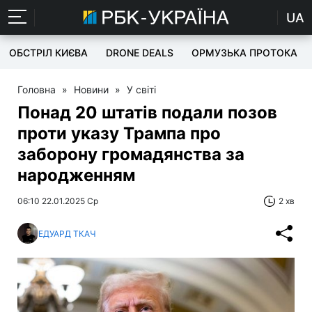
UA
ОБСТРІЛ КИЄВА
DRONE DEALS
ОРМУЗЬКА ПРОТОКА
Головна
»
Новини
»
У світі
Понад 20 штатів подали позов
проти указу Трампа про
заборону громадянства за
народженням
06:10 22.01.2025 Ср
2 хв
ЕДУАРД ТКАЧ