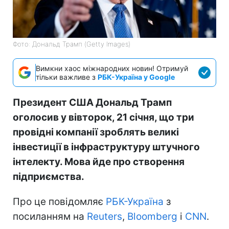
Фото: Дональд Трамп (Getty Images)
Вимкни хаос міжнародних новин! Отримуй
тільки важливе з
РБК-Україна у Google
Президент США Дональд Трамп
оголосив у вівторок, 21 січня, що три
провідні компанії зроблять великі
інвестиції в інфраструктуру штучного
інтелекту. Мова йде про створення
підприємства.
Про це повідомляє
РБК-Україна
з
посиланням на
Reuters
,
Bloomberg
і
CNN
.