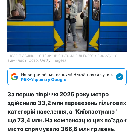
Після підвищення тарифів система пільгового проїзду не
змінилась (фото: Getty Images)
Не витрачай час на шум! Читай тільки суть з
РБК-Україна у Google
За перше півріччя 2026 року метро
здійснило 33,2 млн перевезень пільгових
категорій населення, а "Київпастранс" -
ще 73,4 млн. На компенсацію цих поїздок
місто спрямувало 366,6 млн гривень.