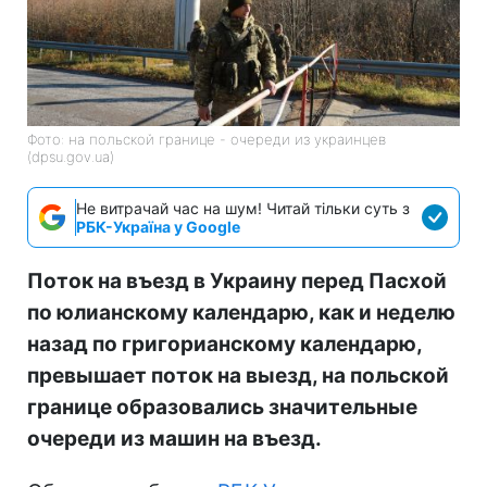
Фото: на польской границе - очереди из украинцев
(dpsu.gov.ua)
Не витрачай час на шум! Читай тільки суть з
РБК-Україна у Google
Поток на въезд в Украину перед Пасхой
по юлианскому календарю, как и неделю
назад по григорианскому календарю,
превышает поток на выезд, на польской
границе образовались значительные
очереди из машин на въезд.