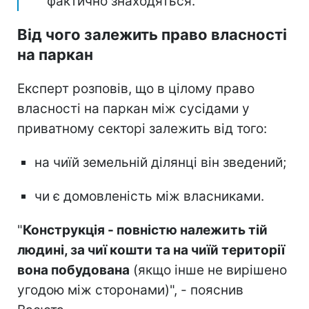
фактично знаходяться.
Від чого залежить право власності
на паркан
Експерт розповів, що в цілому право
власності на паркан між сусідами у
приватному секторі залежить від того:
на чиїй земельній ділянці він зведений;
чи є домовленість між власниками.
"
Конструкція - повністю належить тій
людині, за чиї кошти та на чиїй території
вона побудована
(якщо інше не вирішено
угодою між сторонами)", - пояснив