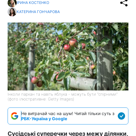
ІРИНА КОСТЕНКО
КАТЕРИНА ГОНЧАРОВА
Інколи паркан та навіть яблука - можуть бути "спірними"
(фото ілюстративне: Getty Images)
Не витрачай час на шум! Читай тільки суть з
РБК-Україна у Google
Сусідські суперечки через межу ділянки,