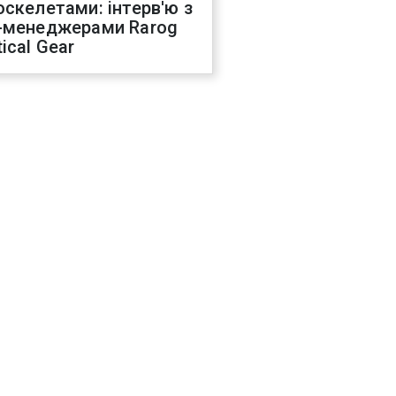
оскелетами: інтерв'ю з
-менеджерами Rarog
ical Gear