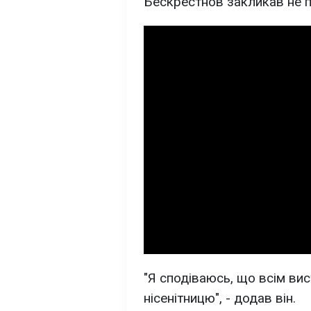
Бескрестнов закликав не пі
"Я сподіваюсь, що всім вис
нісенітницю", - додав він.