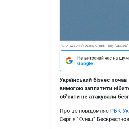
Фото: ударний безпілотник типу "шахед" 
Не витрачай час на шум!
Google
Український бізнес почав
вимогою заплатити нібито
обʼєкти не атакували без
Про це повідомляє
РБК-Ук
Сергія "Флеш" Бескрестнов