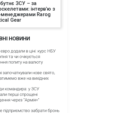
бутнє ЗСУ – за
оскелетами: інтерв'ю з
-менеджерами Rarog
ical Gear
ВНІ НОВИНИ
 євро додали в ціні: курс НБУ
рпня та чи очікується
ення попиту на валюту
ні започаткували нове свято,
атимемо вже на вихідних
ди командира: у ЗСУ
али перші спрощені
ення через "Армія+"
е підприємство забрати бронь