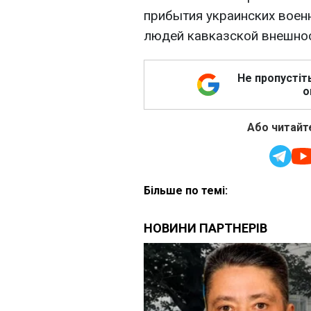
прибытия украинских воен
людей кавказской внешнос
Не пропустіт
о
Або читайте
Більше по темі: