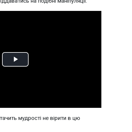
ддаватись на подібні маніпуляції.
Play
Video
тачить мудрості не вірити в цю