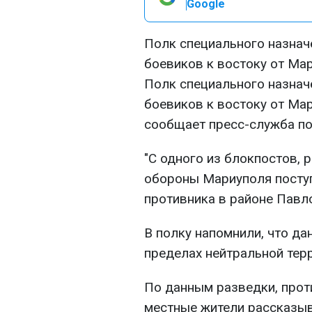
Google
Полк специального назначе
боевиков к востоку от Мар
Полк специального назначе
боевиков к востоку от Мар
сообщает пресс-служба по
"С одного из блокпостов,
обороны Мариуполя посту
противника в районе Павло
В полку напомнили, что да
пределах нейтральной тер
По данным разведки, прот
местные жители рассказыв