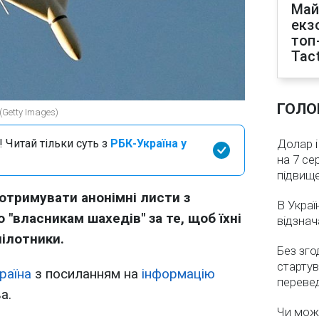
Май
екз
топ
Tact
ГОЛО
(Getty Images)
 Читай тільки суть з
РБК-Україна у
Долар і
на 7 се
підвищ
 отримувати анонімні листи з
В Украї
 "власникам шахедів" за те, щоб їхні
відзнач
пілотники.
Без зго
стартув
раїна
з посиланням на
інформацію
перевед
а.
Чи мож