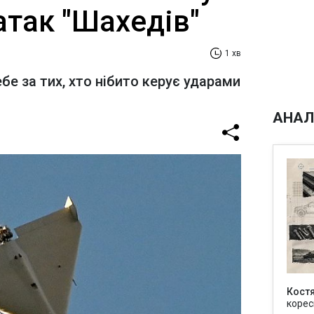
атак "Шахедів"
1 хв
е за тих, хто нібито керує ударами
АНАЛ
Кост
корес