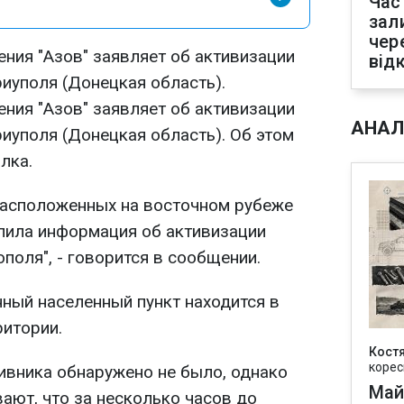
Час
зал
чер
ния "Азов" заявляет об активизации
від
иуполя (Донецкая область).
ния "Азов" заявляет об активизации
АНАЛ
иуполя (Донецкая область). Об этом
лка.
 расположенных на восточном рубеже
пила информация об активизации
поля", - говорится в сообщении.
нный населенный пункт находится в
ритории.
Кост
корес
ивника обнаружено не было, однако
Май
ают, что за несколько часов до