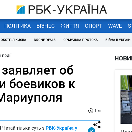
ПОЛІТИКА
БІЗНЕС
ЖИТТЯ
СПОРТ
WAVE
S
ОБСТРІЛ КИЄВА
DRONE DEALS
ОРМУЗЬКА ПРОТОКА
ВІЙНА В УКРАЇНІ
 події
НОВИ
 заявляет об
и боевиков к
 Мариуполя
1 хв
 Читай тільки суть з
РБК-Україна у