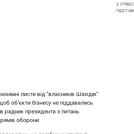
у співр
підстав
нонімні листи від "власників Шахідів"
щоб об'єкти бізнесу не піддавались
вів радник президента з питань
прямів оборони.