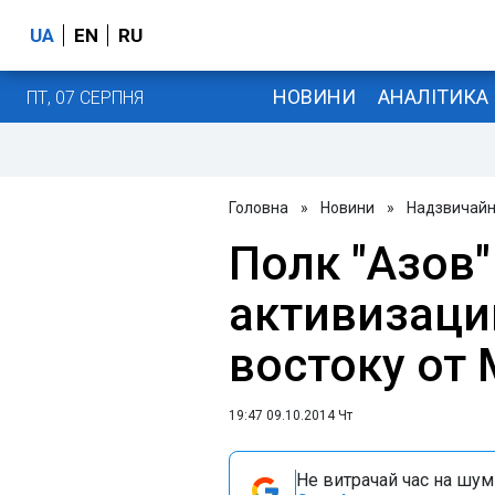
UA
EN
RU
НОВИНИ
АНАЛІТИКА
ПТ, 07 СЕРПНЯ
Головна
»
Новини
»
Надзвичайні
Полк "Азов"
активизаци
востоку от
19:47 09.10.2014 Чт
Не витрачай час на шум!