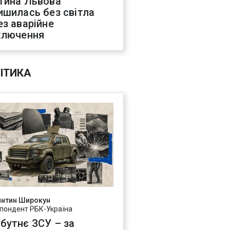
тина Львова
ишилась без світла
ез аварійне
ключення
ІТИКА
янтин Широкун
пондент РБК-Україна
бутнє ЗСУ – за