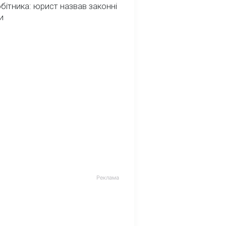
обітника: юрист назвав законні
и