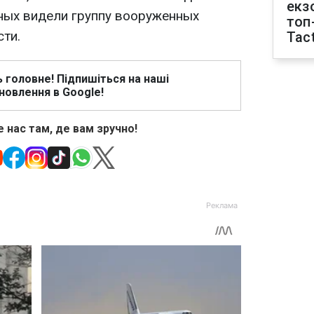
екз
ных видели группу вооруженных
топ
ти.
Tact
ь головне! Підпишіться на наші
новлення в Google!
 нас там, де вам зручно!