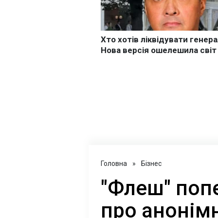
Головна
»
Бізнес
"Флеш" поп
про анонімн