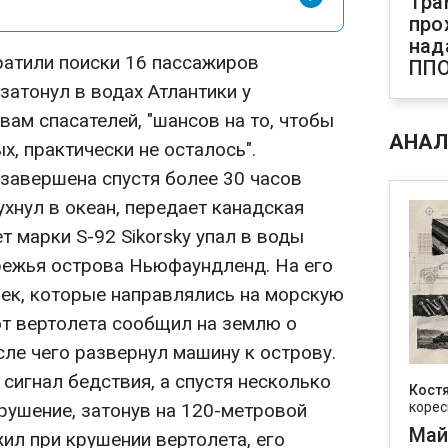
Тра
про
над
ратили поиски 16 пассажиров
ПП
 затонул в водах Атлантики у
ам спасателей, "шансов на то, чтобы
АНАЛ
х, практически не осталось".
завершена спустя более 30 часов
ухнул в океан, передает канадская
т марки S-92 Sikorsky упал в воды
ережья острова Ньюфаундленд. На его
век, которые направлялись на морскую
т вертолета сообщил на землю о
сле чего развернул машину к острову.
 сигнал бедствия, а спустя несколько
Кост
рушение, затонув на 120-метровой
корес
Май
ил при крушении вертолета, его