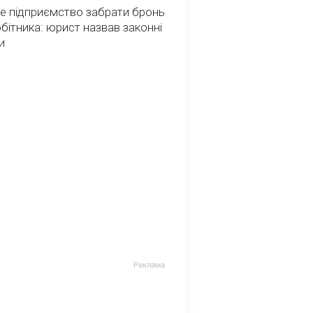
е підприємство забрати бронь
обітника: юрист назвав законні
и