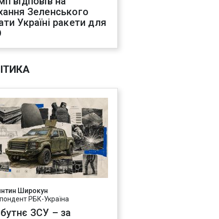
мп відповів на
хання Зеленського
ати Україні ракети для
О
ІТИКА
янтин Широкун
пондент РБК-Україна
бутнє ЗСУ – за