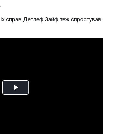
.
ніх справ Детлеф Зайф теж спростував
Play
Video