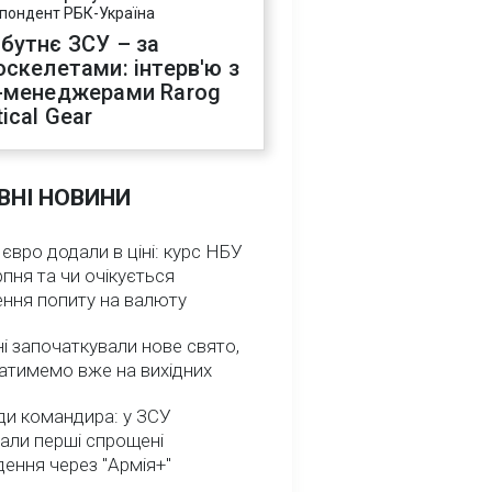
пондент РБК-Україна
бутнє ЗСУ – за
оскелетами: інтерв'ю з
-менеджерами Rarog
ical Gear
ВНІ НОВИНИ
 євро додали в ціні: курс НБУ
рпня та чи очікується
ення попиту на валюту
ні започаткували нове свято,
атимемо вже на вихідних
ди командира: у ЗСУ
али перші спрощені
ення через "Армія+"