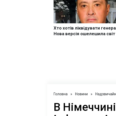
Головна
»
Новини
»
Надзвичайні
В Німеччин