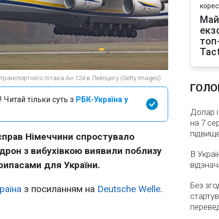
корес
Май
екз
топ
Tact
 транспортного літака Ан-124 в Лейпцигу (Getty Images)
ГОЛО
 Читай тільки суть з
РБК-Україна у
Долар і
на 7 се
підвищ
 справ Німеччини спростувало
дрон з вибухівкою виявили поблизу
В Украї
рипасами для України.
відзнач
Без зго
раїна
з посиланням на
Deutsche Welle
.
стартув
перевед