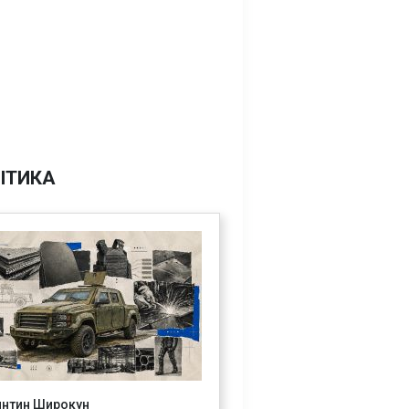
ІТИКА
янтин Широкун