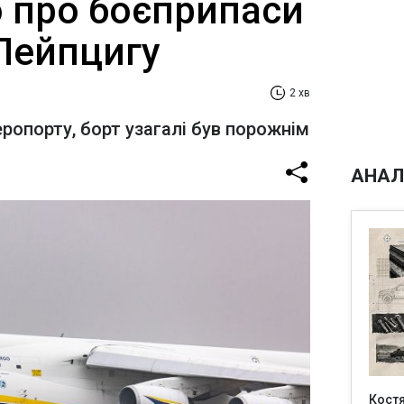
 про боєприпаси
 Лейпцигу
2 хв
ропорту, борт узагалі був порожнім
АНАЛ
Кост