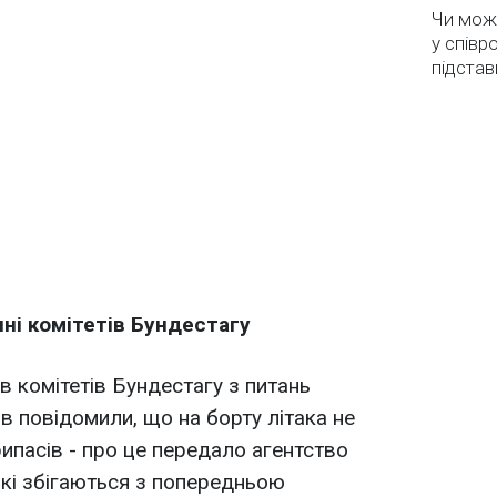
Чи мож
у співр
підстав
нні комітетів Бундестагу
ів комітетів Бундестагу з питань
в повідомили, що на борту літака не
ипасів - про це передало агентство
які збігаються з попередньою