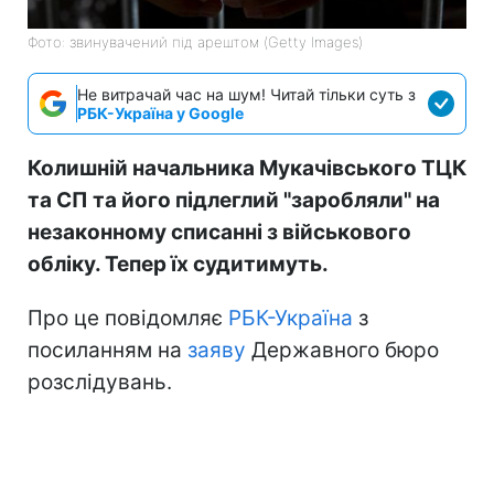
Фото: звинувачений під арештом (Getty Images)
Не витрачай час на шум! Читай тільки суть з
РБК-Україна у Google
Колишній начальника Мукачівського ТЦК
та СП та його підлеглий "заробляли" на
незаконному списанні з військового
обліку. Тепер їх судитимуть.
Про це повідомляє
РБК-Україна
з
посиланням на
заяву
Державного бюро
розслідувань.