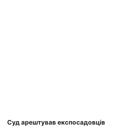
Суд арештував експосадовців