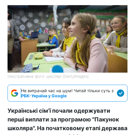
Ілюстративне фото: школярі (GettyImages)
Не витрачай час на шум! Читай тільки суть з
РБК-Україна у Google
Українські сім'ї почали одержувати
перші виплати за програмою "Пакунок
школяра". На початковому етапі держава