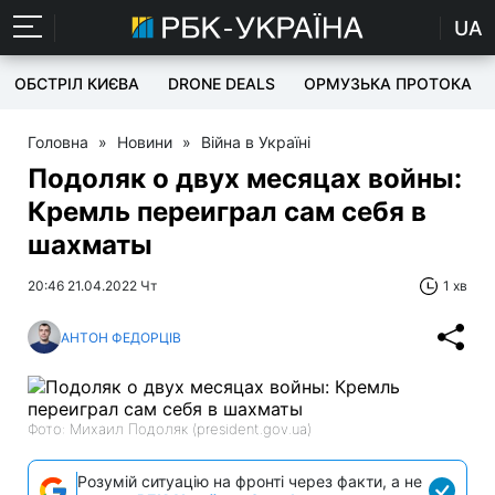
UA
ОБСТРІЛ КИЄВА
DRONE DEALS
ОРМУЗЬКА ПРОТОКА
Головна
»
Новини
»
Війна в Україні
Подоляк о двух месяцах войны:
Кремль переиграл сам себя в
шахматы
20:46 21.04.2022 Чт
1 хв
АНТОН ФЕДОРЦІВ
Фото: Михаил Подоляк (president.gov.ua)
Розумій ситуацію на фронті через факти, а не