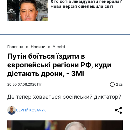
Головна
»
Новини
»
У світі
Путін боїться їздити в
європейські регіони РФ, куди
дістають дрони, - ЗМІ
20:50 07.08.2026 Пт
2 хв
Де тепер ховається російський диктатор?
СЕРГІЙ КОЗАЧУК