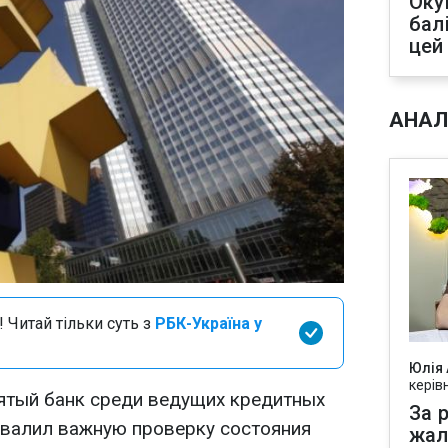
Оку
бал
цей
АНАЛ
 Читай тільки суть з
РБК-Україна у
Юлія
керів
ятый банк среди ведущих кредитных
За р
валил важную проверку состояния
жал