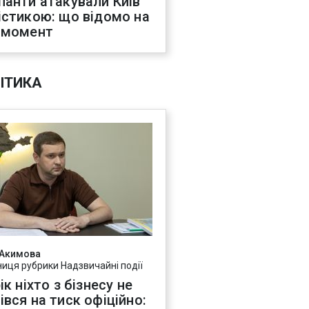
панти атакували Київ
істикою: що відомо на
 момент
ІТИКА
 Акимова
ниця рубрики Надзвичайні події
ік ніхто з бізнесу не
івся на тиск офіційно: