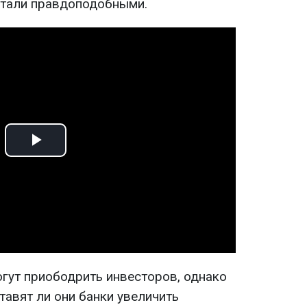
стали правдоподобными.
Play
Video
гут приободрить инвесторов, однако
тавят ли они банки увеличить