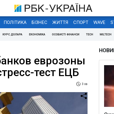
ПОЛІТИКА
БІЗНЕС
ЖИТТЯ
СПОРТ
WAVE
S
КУРС ДОЛАРА
ЕКОНОМІКА
ОСОБИСТІ ФІНАНСИ
TECH
MILTECH
НОВИ
банков еврозоны
стресс-тест ЕЦБ
3 хв