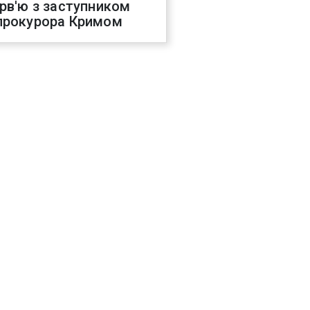
ерв'ю з заступником
прокурора Кримом