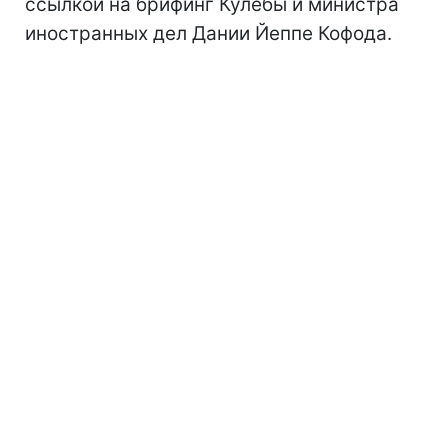
ссылкой на брифинг Кулебы и министра
иностранных дел Дании Йеппе Кофода.