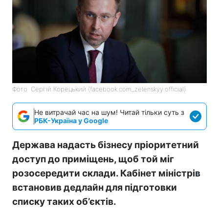
Фото: Сергій Корецький (facebook.com_zelenskyy.official)
Не витрачай час на шум! Читай тільки суть з
РБК-Україна у Google
Держава надасть бізнесу пріоритетний
доступ до приміщень, щоб той міг
розосередити склади. Кабінет міністрів
встановив дедлайн для підготовки
списку таких об’єктів.