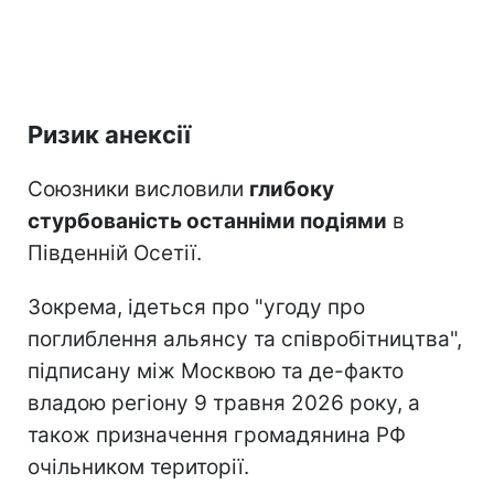
Ризик анексії
Союзники висловили
глибоку
стурбованість останніми подіями
в
Південній Осетії.
Зокрема, ідеться про "угоду про
поглиблення альянсу та співробітництва",
підписану між Москвою та де-факто
владою регіону 9 травня 2026 року, а
також призначення громадянина РФ
очільником території.