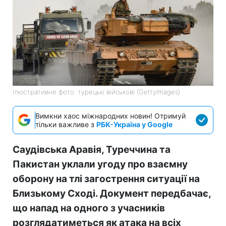
Ілюстративне фото: турецькі військові (GettyImages)
Вимкни хаос міжнародних новин! Отримуй
тільки важливе з
РБК-Україна у Google
Саудівська Аравія, Туреччина та
Пакистан уклали угоду про взаємну
оборону на тлі загострення ситуації на
Близькому Сході. Документ передбачає,
що напад на одного з учасників
розглядатиметься як атака на всіх