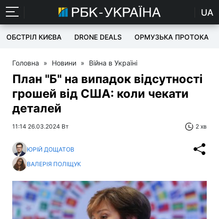
UA
ОБСТРІЛ КИЄВА
DRONE DEALS
ОРМУЗЬКА ПРОТОКА
Головна
»
Новини
»
Війна в Україні
План "Б" на випадок відсутності
грошей від США: коли чекати
деталей
11:14 26.03.2024 Вт
2 хв
ЮРІЙ ДОЩАТОВ
ВАЛЕРІЯ ПОЛІЩУК