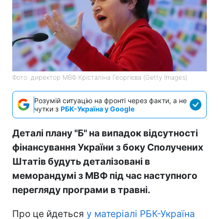
Фото: директор МВФ Крісталіна Георгієва (Getty Images)
Розумій ситуацію на фронті через факти, а не
чутки з
РБК-Україна у Google
Деталі плану "Б" на випадок відсутності
фінансування України з боку Сполучених
Штатів будуть деталізовані в
меморандумі з МВФ під час наступного
перегляду програми в травні.
Про це йдеться
у матеріалі РБК-Україна