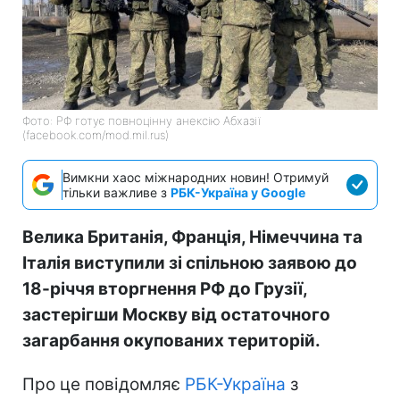
Фото: РФ готує повноцінну анексію Абхазії
(facebook.com/mod.mil.rus)
Вимкни хаос міжнародних новин! Отримуй
тільки важливе з
РБК-Україна у Google
Велика Британія, Франція, Німеччина та
Італія виступили зі спільною заявою до
18-річчя вторгнення РФ до Грузії,
застерігши Москву від остаточного
загарбання окупованих територій.
Про це повідомляє
РБК-Україна
з