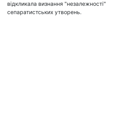
відкликала визнання "незалежності"
сепаратистських утворень.