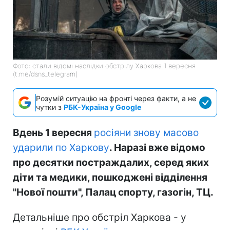
Фото: стали відомі наслідки обстрілу Харкова 1 вересня
(t.me/dsns_telegram)
Розумій ситуацію на фронті через факти, а не
чутки з
РБК-Україна у Google
Вдень 1 вересня
росіяни знову масово
ударили по Харкову
. Наразі вже відомо
про десятки постраждалих, серед яких
діти та медики, пошкоджені відділення
"Нової пошти", Палац спорту, газогін, ТЦ.
Детальніше про обстріл Харкова - у