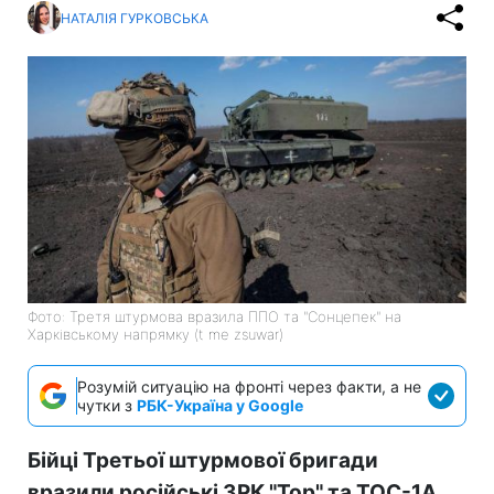
НАТАЛІЯ ГУРКОВСЬКА
Фото: Третя штурмова вразила ППО та "Сонцепек" на
Харківському напрямку (t me zsuwar)
Розумій ситуацію на фронті через факти, а не
чутки з
РБК-Україна у Google
Бійці Третьої штурмової бригади
вразили російські ЗРК "Тор" та ТОС-1А