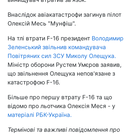
Внаслідок авіакатастрофи загинув пілот
Олексій Месь "Мунфіш".
На тлі втрати F-16 президент
Володимир
Зеленський звільнив командувача
Повітряних сил ЗСУ Миколу Олещука.
Міністр оборони Рустем Умєров заявив,
що звільнення Олещука непов'язане з
катастрофою F-16.
Більше про першу втрату F-16 та що
відомо про льотчика Олексія Меся - у
матеріалі РБК-Україна.
Термінові та важливі повідомлення про