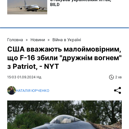
Головна
»
Новини
»
Війна в Україні
США вважають малоймовірним,
що F-16 збили "дружнім вогнем"
з Patriot, - NYT
15:03 01.09.2024 Нд
2 хв
НАТАЛІЯ ЮРЧЕНКО