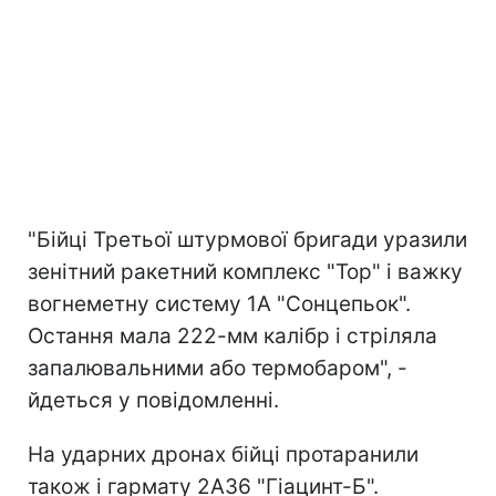
"Бійці Третьої штурмової бригади уразили
зенітний ракетний комплекс "Тор" і важку
вогнеметну систему 1А "Сонцепьок".
Остання мала 222-мм калібр і стріляла
запалювальними або термобаром", -
йдеться у повідомленні.
На ударних дронах бійці протаранили
також і гармату 2А36 "Гіацинт-Б".