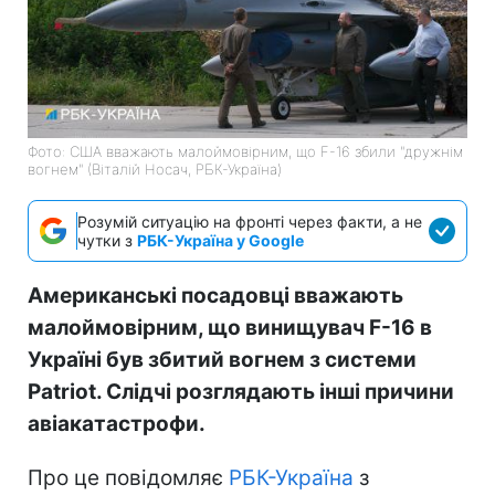
Фото: США вважають малоймовірним, що F-16 збили "дружнім
вогнем" (Віталій Носач, РБК-Україна)
Розумій ситуацію на фронті через факти, а не
чутки з
РБК-Україна у Google
Американські посадовці вважають
малоймовірним, що винищувач F-16 в
Україні був збитий вогнем з системи
Patriot. Слідчі розглядають інші причини
авіакатастрофи.
Про це повідомляє
РБК-Україна
з