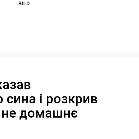
казав
 сина і розкрив
чне домашнє