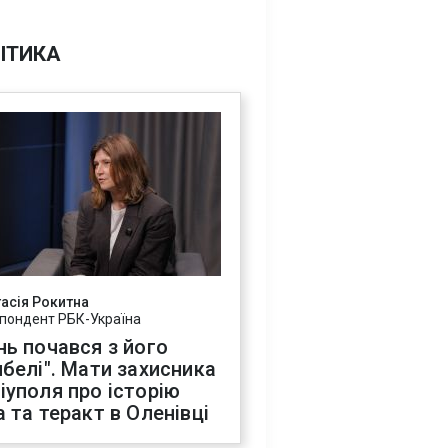
ІТИКА
асія Рокитна
пондент РБК-Україна
нь почався з його
ибелі". Мати захисника
іуполя про історію
а та теракт в Оленівці