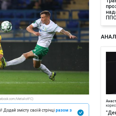
Тра
про
над
ПП
АНАЛ
ebook.com/MetalistFC)
Анаст
корес
і! Додай змісту своїй стрічці
разом з
"Де