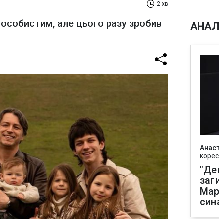
2 хв
 особистим, але цього разу зробив
АНАЛ
Анаст
корес
"Де
заг
Мар
син