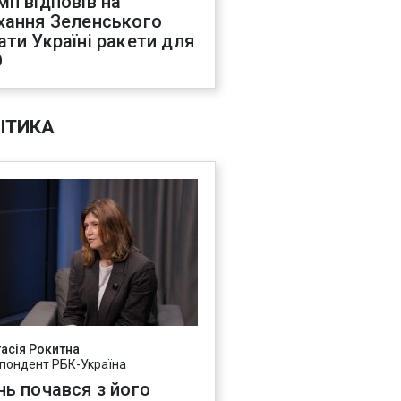
мп відповів на
хання Зеленського
ати Україні ракети для
О
ІТИКА
асія Рокитна
пондент РБК-Україна
нь почався з його