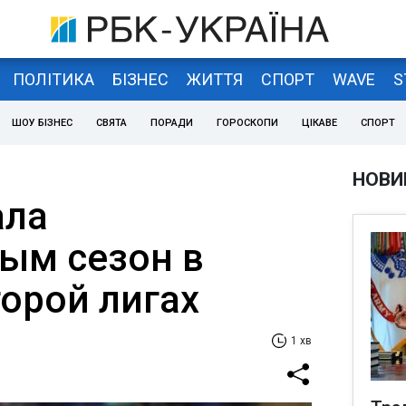
ПОЛІТИКА
БІЗНЕС
ЖИТТЯ
СПОРТ
WAVE
S
ШОУ БІЗНЕС
СВЯТА
ПОРАДИ
ГОРОСКОПИ
ЦІКАВЕ
СПОРТ
НОВИ
ала
ым сезон в
торой лигах
1 хв