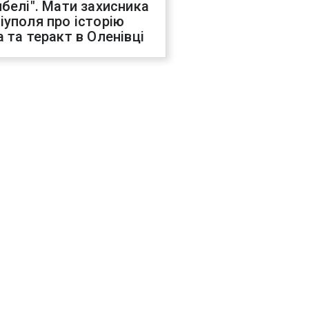
ибелі". Мати захисника
іуполя про історію
а та теракт в Оленівці