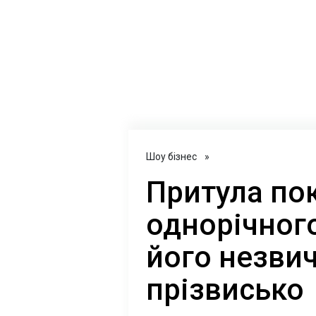
Шоу бізнес
»
Притула по
однорічного
його незви
прізвисько