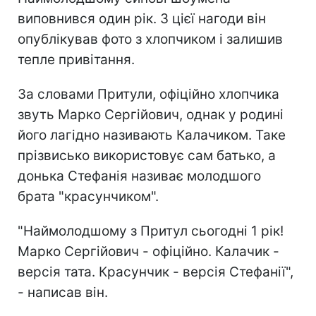
виповнився один рік. З цієї нагоди він
опублікував фото з хлопчиком і залишив
тепле привітання.
За словами Притули, офіційно хлопчика
звуть Марко Сергійович, однак у родині
його лагідно називають Калачиком. Таке
прізвисько використовує сам батько, а
донька Стефанія називає молодшого
брата "красунчиком".
"Наймолодшому з Притул сьогодні 1 рік!
Марко Сергійович - офіційно. Калачик -
версія тата. Красунчик - версія Стефанії",
- написав він.