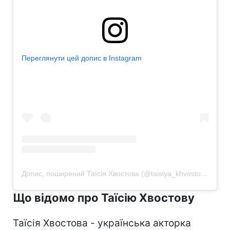
Переглянути цей допис в Instagram
Допис, поширений Таїсія Хвостова (@taisiya_khvostova)
Що відомо про Таїсію Хвостову
Таїсія Хвостова - українська акторка