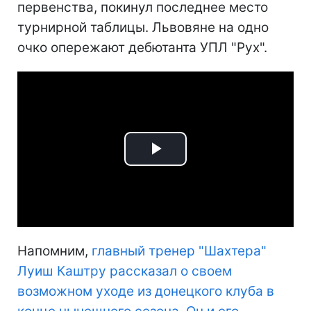
первенства, покинул последнее место
турнирной таблицы. Львовяне на одно
очко опережают дебютанта УПЛ "Рух".
Play
Video
Напомним,
главный тренер "Шахтера"
Луиш Каштру рассказал о своем
возможном уходе из донецкого клуба в