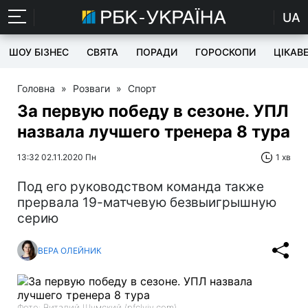
UA
ШОУ БІЗНЕС
СВЯТА
ПОРАДИ
ГОРОСКОПИ
ЦІКАВ
Головна
»
Розваги
»
Спорт
За первую победу в сезоне. УПЛ
назвала лучшего тренера 8 тура
13:32 02.11.2020 Пн
1 хв
Под его руководством команда также
прервала 19-матчевую безвыигрышную
серию
ВЕРА ОЛЕЙНИК
Фото: Виталий Шумский (pfclviv.com)