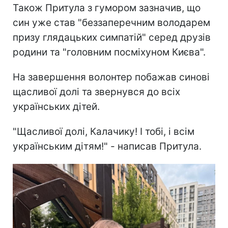
Також Притула з гумором зазначив, що
син уже став "беззаперечним володарем
призу глядацьких симпатій" серед друзів
родини та "головним посміхуном Києва".
На завершення волонтер побажав синові
щасливої долі та звернувся до всіх
українських дітей.
"Щасливої долі, Калачику! І тобі, і всім
українським дітям!" - написав Притула.