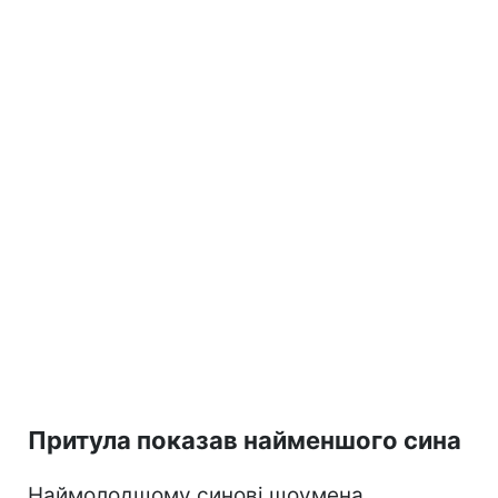
Притула показав найменшого сина
Наймолодшому синові шоумена