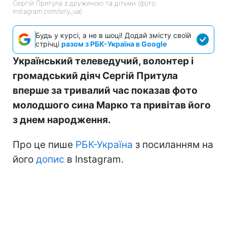
Сергій Притула з дружиною та дітьми (фото:
instagram.com/siriy_ua)
Будь у курсі, а не в шоці! Додай змісту своїй
стрічці
разом з РБК-Україна в Google
Український телеведучий, волонтер і
громадський діяч Сергій Притула
вперше за тривалий час показав фото
молодшого сина Марко та привітав його
з днем народження.
Про це пише
РБК-Україна
з посиланням на
його
допис
в Instagram.