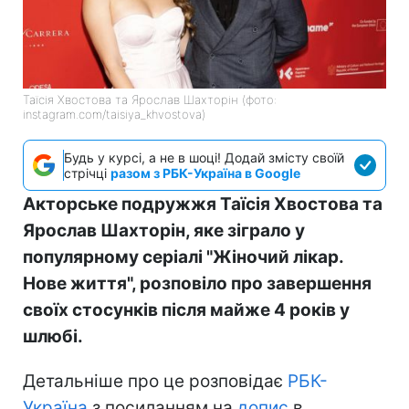
Таїсія Хвостова та Ярослав Шахторін (фото:
instagram.com/taisiya_khvostova)
Будь у курсі, а не в шоці! Додай змісту своїй
стрічці
разом з РБК-Україна в Google
Акторське подружжя Таїсія Хвостова та
Ярослав Шахторін, яке зіграло у
популярному серіалі "Жіночий лікар.
Нове життя", розповіло про завершення
своїх стосунків після майже 4 років у
шлюбі.
Детальніше про це розповідає
РБК-
Україна
з посиланням на
допис
в