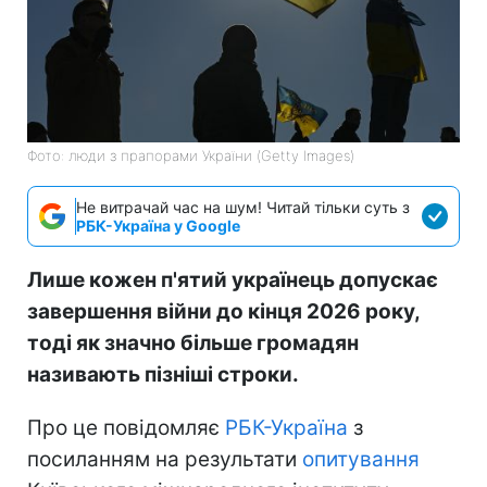
Фото: люди з прапорами України (Getty Images)
Не витрачай час на шум! Читай тільки суть з
РБК-Україна у Google
Лише кожен п'ятий українець допускає
завершення війни до кінця 2026 року,
тоді як значно більше громадян
називають пізніші строки.
Про це повідомляє
РБК-Україна
з
посиланням на результати
опитування