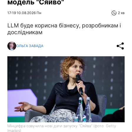
модель "Сяйво"
17:19 10.08.2026 Пн
2 хв
LLM буде корисна бізнесу, розробникам і
дослідникам
ОЛЬГА ЗАВАДА
Мінцифра озвучила нові дати запуску "Сяйва" (фото: Getty
Images)