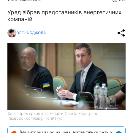
Уряд зібрав представників енергетичних
компаній
ОЛЕНА БДЖОЛА
Фото: прем'єр-міністр України Сергій Корецький
(facebook.com/sergii.koretskyi)
Не витрачай час на шум! Читай тільки суть з