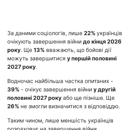
За даними соціологів, лише
22%
українців
очікують завершення війни
до кінця 2026
року
. Ще
13%
вважають, що бойові дії
можуть завершитися
у першій половині
2027 року
.
Водночас найбільша частка опитаних -
39%
- очікує завершення війни
у другій
половині 2027 року
або ще пізніше. Ще
26%
не змогли визначитися з відповіддю.
Таким чином, лише меншість українців
розраховує на завершення війни