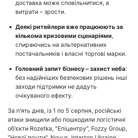
доставка може сповільнитися, а
витрати – зрости.
Деякі ритейлери вже працююють за
кількома кризовими сценаріями
,
спираючись на альтернативних
постачальників і власні торгові марки.
Головний запит бізнесу – захист неба
:
без надійніших безпекових рішень інші
заходи підтримки не дадуть
очікуваного ефекту.
За п'ять днів, із 1 по 5 серпня, російські
атаки знищили або пошкодили логістичні
об'єкти Rozetka, "Епіцентру", Fozzy Group,
"Нової пошти", Novus, Intertop Ukraine,