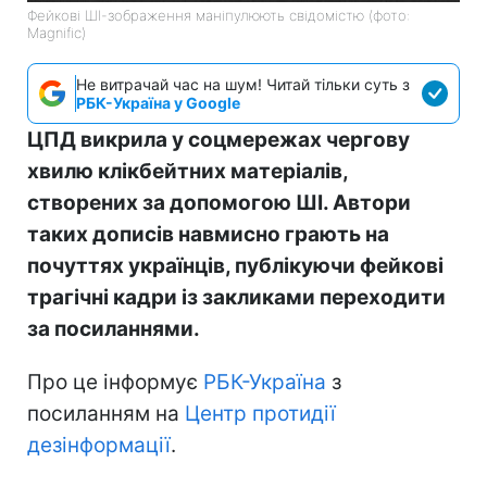
Фейкові ШІ-зображення маніпулюють свідомістю (фото:
Magnific)
Не витрачай час на шум! Читай тільки суть з
РБК-Україна у Google
ЦПД викрила у соцмережах чергову
хвилю клікбейтних матеріалів,
створених за допомогою ШІ. Автори
таких дописів навмисно грають на
почуттях українців, публікуючи фейкові
трагічні кадри із закликами переходити
за посиланнями.
Про це інформує
РБК-Україна
з
посиланням на
Центр протидії
дезінформації
.