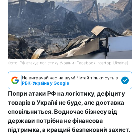
Фото: РФ атакує логістику України (Facebook Intertop Ukraine)
Не витрачай час на шум! Читай тільки суть з
РБК-Україна у Google
Попри атаки РФ на логістику, дефіциту
товарів в Україні не буде, але доставка
сповільниться. Водночас бізнесу від
держави потрібна не фінансова
підтримка, а кращий безпековий захист.