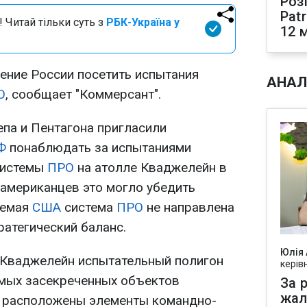
Роз
Pat
 Читай тільки суть з
РБК-Україна у
12 
ение России посетить испытания
АНАЛ
О
, сообщает "Коммерсант".
епа и Пентагона пригласили
Ф
понаблюдать за испытаниями
системы
ПРО
на атолле Кваджелейн в
 американцев это могло убедить
аемая
США
система
ПРО
не направлена
ратегический баланс.
Юлія
 Кваджелейн испытательный полигон
керів
самых засекреченных объектов
За р
жал
х расположены элементы командно-