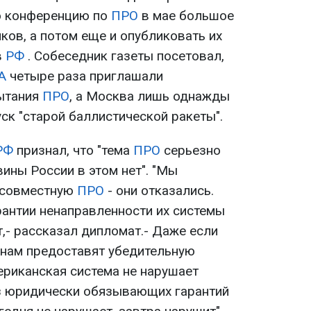
ю конференцию по
ПРО
в мае большое
ков, а потом еще и опубликовать их
в
РФ
. Собеседник газеты посетовал,
А
четыре раза приглашали
ытания
ПРО
, а Москва лишь однажды
ск "старой баллистической ракеты".
РФ
признал, что "тема
ПРО
серьезно
"вины России в этом нет". "Мы
 совместную
ПРО
- они отказались.
антии ненаправленности их системы
т,- рассказал дипломат.- Даже если
 нам предоставят убедительную
ериканская система не нарушает
ез юридически обязывающих гарантий