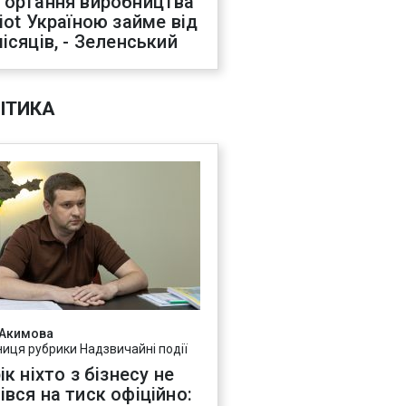
гортання виробництва
riot Україною займе від
місяців, - Зеленський
ІТИКА
 Акимова
ниця рубрики Надзвичайні події
ік ніхто з бізнесу не
івся на тиск офіційно: