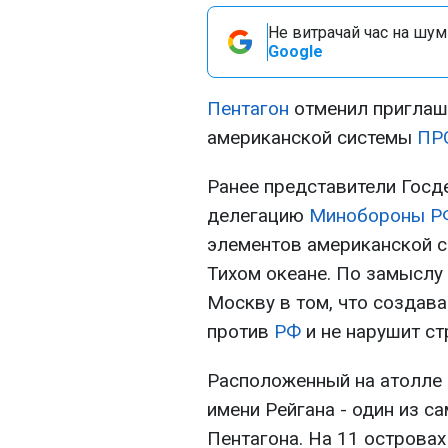
Не витрачай час на шум!
Google
Пентагон
отменил приглаш
американской системы
ПР
Ранее представители Госд
делегацию
Минобороны
Р
элементов американской 
Тихом океане. По замыслу
Москву в том, что создав
против
РФ
и не нарушит ст
Расположенный на атолле
имени Рейгана - один из 
Пентагона. На 11 острова