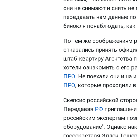
они не снимают и снять не
передавать нам данные по 
бинокля понаблюдать, как 
По тем же соображениям р
отказались принять офиц
штаб-квартиру Агентства 
хотели ознакомить с его 
ПРО
. Не поехали они и на
ПРО
, которые проходили в
Скепсис российской сторо
Передавая
РФ
приглашения
российским экспертам поз
оборудование". Однако на
госсекретаря Эллен Тошер