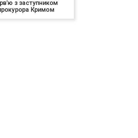
ерв'ю з заступником
прокурора Кримом