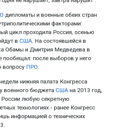
егодня не нарушает, завтра нарушит".
О
дипломаты и военные обеих стран
утриполитическими факторами:
ный цикл проходила Россия, осенью
ойдут в
США
. На состоявшейся в
ка Обамы и Дмитрия Медведева в
 пообещал: после выборов у него
по вопросу
ПРО
.
 недели нижняя палата Конгресса
ту военного бюджета
США
на 2013 год,
 России любую секретную
тных технологиях - ранее Конгресс
ишь информацией о технических
3.