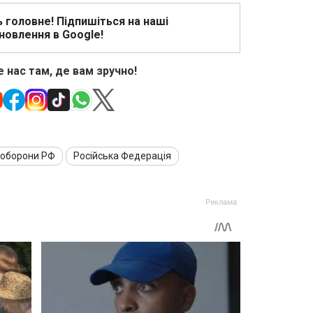
ь головне! Підпишіться на наші
новлення в Google!
 нас там, де вам зручно!
 оборони РФ
Російська Федерація