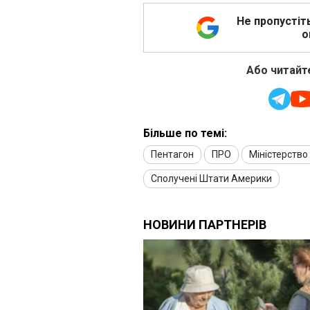
Не пропустіт
о
Або читайте
Більше по темі:
Пентагон
ПРО
Міністерство
Сполучені Штати Америки