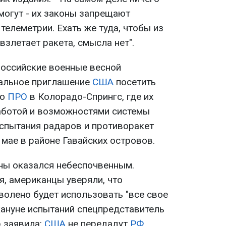
 могут - их законы запрещают
телеметрии. Ехать же туда, чтобы из
взлетает ракета, смысла нет".
оссийские военные весной
иальное приглашение
США
посетить
по
ПРО
в Колорадо-Спрингс, где их
работой и возможностями системы
 испытания радаров и противоракет
 мае в районе Гавайских островов.
ны оказался небеспочвенным.
, американцы уверяли, что
волено будет использовать "все свое
кануне испытаний спецпредставитель
 заявила:
США
не передадут
РФ