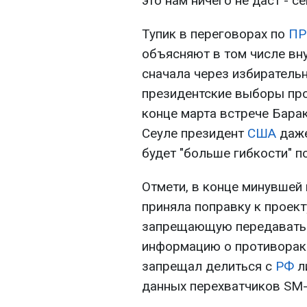
это нам ничего не даст - с
Тупик в переговорах по
ПР
объясняют в том числе вн
сначала через избиратель
президентские выборы пр
конце марта встрече Бара
Сеуле президент
США
даже
будет "больше гибкости" 
Отмети, в конце минувшей
приняла поправку к проек
запрещающую передавать
информацию о противораке
запрещал делиться с
РФ
л
данных перехватчиков SM-