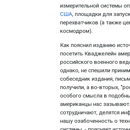
измерительной системы оп
США
, площадки для запуск
перехватчиков (а также це
космодром).
Как пояснил изданию исто
посетить Кваджелейн аме
российского военного вед
однако, не спешили приним
собеседник издания, письм
получили, а во-вторых, "р
особого смысла в подобных
американцы нас зазывают. 
сотрудничают, делятся ин
нашу озабоченность о тех
системы, - поясняет источ