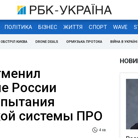
ПОЛІТИКА
БІЗНЕС
ЖИТТЯ
СПОРТ
WAVE
S
ОБСТРІЛ КИЄВА
DRONE DEALS
ОРМУЗЬКА ПРОТОКА
ВІЙНА В УКРАЇНІ
НОВИ
тменил
е России
спытания
ой системы ПРО
4 хв