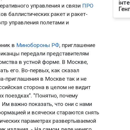
інт
еративного управления и связи
ПРО
Ген
ов баллистических ракет и ракет-
нтр управления полетами и
чник в
Минобороны
РФ
, приглашение
риканцы передали представителям
омства в устной форме. В Москве,
ать его. Во-первых, как сказал
а-приглашения в Москве так и не
оссийская сторона в целом не видит
 поездках". "Понятно, почему
Им важно показать, что они с нами
формацией и всячески стараются снять
нических параметрах развертываемой
ник издания. - На самом деле ничего