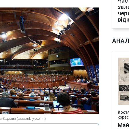
Час
зал
чер
від
АНАЛ
Кост
корес
Европы (assembly.coe.int)
Май