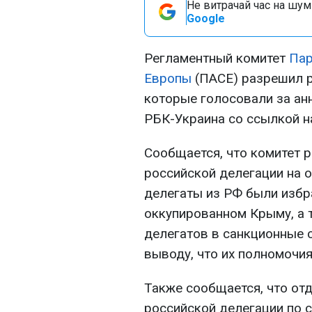
Не витрачай час на шум!
Google
Регламентный комитет
Пар
Европы
(ПАСЕ) разрешил р
которые голосовали за ан
РБК-Украина со ссылкой н
Сообщается, что комитет 
российской делегации на о
делегаты из РФ были избр
оккупированном Крыму, а 
делегатов в санкционные с
выводу, что их полномочи
Также сообщается, что от
российской делегации по 