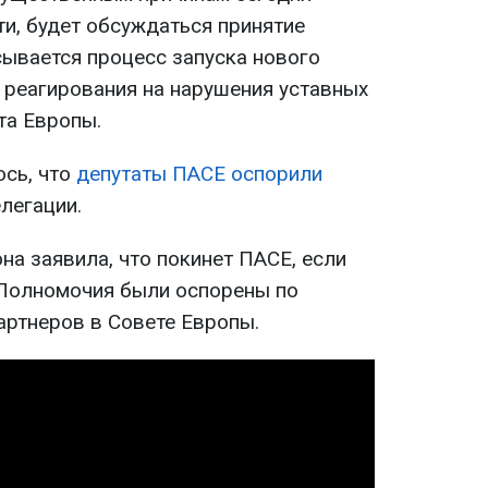
ти, будет обсуждаться принятие
сывается процесс запуска нового
 реагирования на нарушения уставных
та Европы.
сь, что
депутаты ПАСЕ оспорили
легации.
на заявила, что покинет ПАСЕ, если
 Полномочия были оспорены по
артнеров в Совете Европы.