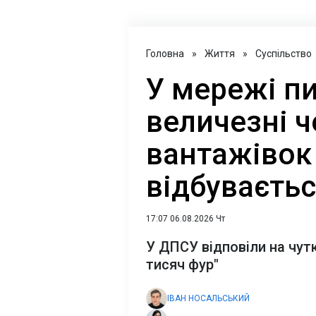
Головна
»
Життя
»
Суспільство
У мережі п
величезні ч
вантажівок 
відбуваєтьс
17:07 06.08.2026 Чт
У ДПСУ відповіли на чутк
тисяч фур"
ІВАН НОСАЛЬСЬКИЙ