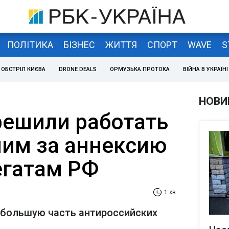
ПОЛІТИКА
БІЗНЕС
ЖИТТЯ
СПОРТ
WAVE
S
ОБСТРІЛ КИЄВА
DRONE DEALS
ОРМУЗЬКА ПРОТОКА
ВІЙНА В УКРАЇНІ
НОВИ
решили работать
им за аннексию
егатам РФ
1 хв
 большую часть антироссийских