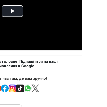
Play
Video
ь головне! Підпишіться на наші
новлення в Google!
 нас там, де вам зручно!