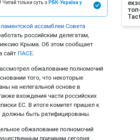
екз
 Читай тільки суть з
РБК-Україна у
топ
Tact
ламентской ассамблеи Совета
аботать российским делегатам,
нексию Крыма. Об этом сообщает
а сайт
ПАСЕ
.
рассмотрел обжалование полномочий
сновании того, что некоторые
аны на нелегальной основе в
также вхождения части российских
писки ЕС. В итоге комитет пришел к
я должны быть ратифицированы.
дельное обжалование полномочий
существенным причинам сегодня