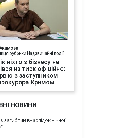
 Акимова
ниця рубрики Надзвичайні події
ік ніхто з бізнесу не
івся на тиск офіційно:
ерв'ю з заступником
прокурора Кримом
ВНІ НОВИНИ
 є загиблий внаслідок нічної
РФ