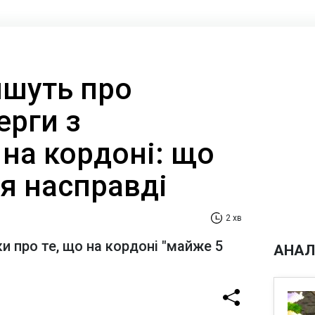
ишуть про
ерги з
на кордоні: що
я насправді
2 хв
и про те, що на кордоні "майже 5
АНАЛ