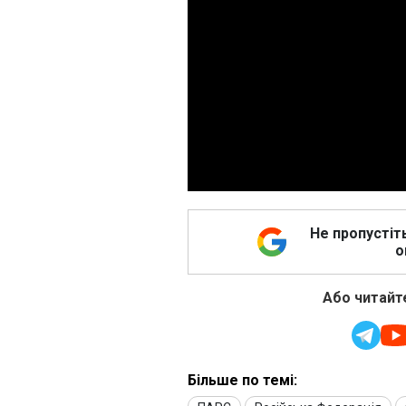
Не пропустіт
о
Або читайте
Більше по темі: