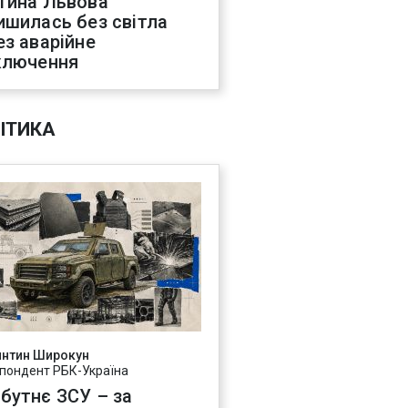
тина Львова
ишилась без світла
ез аварійне
ключення
ІТИКА
янтин Широкун
пондент РБК-Україна
бутнє ЗСУ – за