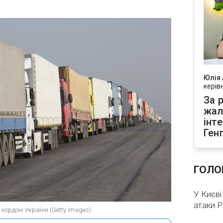
Юлія
керів
За р
жал
інт
Ген
ГОЛО
У Києві
атаки 
кордоні України (Getty Images)