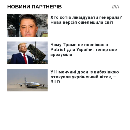
Головна
»
Новини
»
У світі
Найбільші банки РФ потерпають