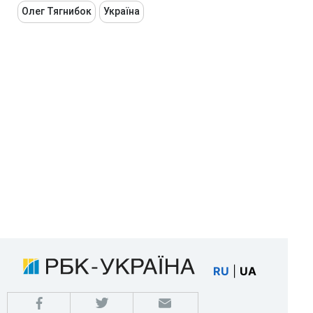
Олег Тягнибок
Україна
RU
|
UA